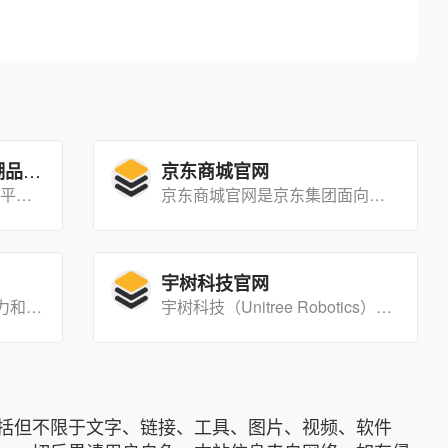
真我商城：一站式科技潮品购物平台
京东商城官网
realme品牌的官方自营电商平台，为用户提供正品行货的真我手机、智能穿戴设备、智能家居产品及相关配件，同时提供丰富的优惠活动和优质服务，满足用户对科技潮品的需求。
京东商城官网是京东集团面向消费者的综合电商平台，提供商品搜索、下单、支付、物流追踪等一站式在线购物服务。
宇树科技官网
Curio 是一个提供富有想象力和教育意义的AI玩具品牌，旨在通过互动角色激发儿童的创造力和学习兴趣。
宇树科技（Unitree Robotics）是一家专注于四足机器人研发和制造的高科技企业，致力于推动机器人技术的发展和应用。公司以其创新的设计理念和先进的技术实力，在全球四足机器人领域占据领先地位。
括但不限于文字、链接、工具、图片、视频、软件