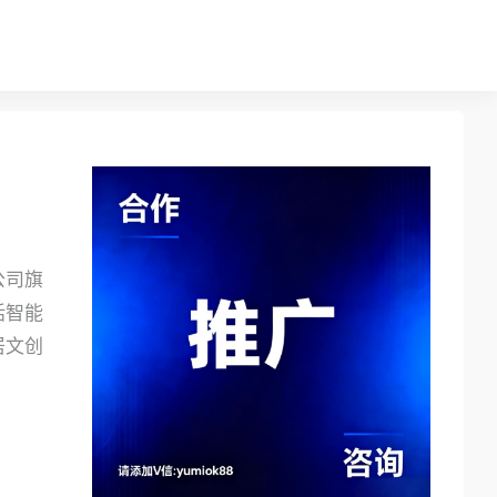
公司旗
括智能
居文创