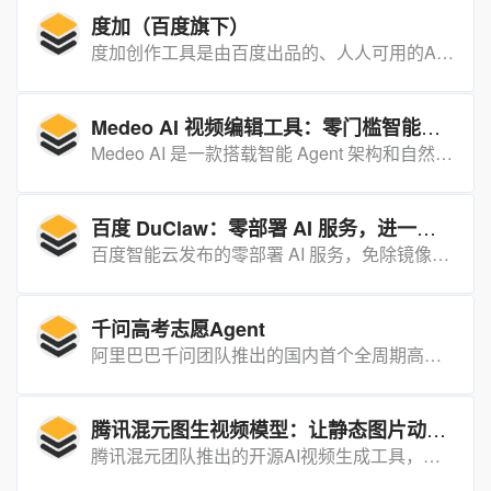
度加（百度旗下）
度加创作工具是由百度出品的、人人可用的AIGC创作工具网站。度加致力于通过AI能力降低内容生产门槛，提升创作效率，一站式聚合百度AIGC能力，引领跨时代的内容生产方式。
Medeo AI 视频编辑工具：零门槛智能视频创作助手
Medeo AI 是一款搭载智能 Agent 架构和自然语言编辑功能的 AI 视频编辑工具，能通过简单操作将想法快速转化为高质量视频，实现动态互动创作与高效迭代。
百度 DuClaw：零部署 AI 服务，进一步降低智能体应用门槛
百度智能云发布的零部署 AI 服务，免除镜像选择、服务器部署及 API Key 配置，实现 AI 智能体即开即用。
千问高考志愿Agent
阿里巴巴千问团队推出的国内首个全周期高考志愿填报智能体，基于千问高考志愿大模型深度整合夸克8年高考数据，免费为全国考生提供个性化志愿填报服务。
腾讯混元图生视频模型：让静态图片动起来的AI视频生成工具
腾讯混元团队推出的开源AI视频生成工具，用户只需上传一张图片并输入简短描述，即可将静态图片转化为动态的短视频。