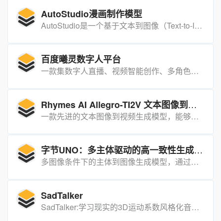
AutoStudio漫画制作模型
AutoStudio是一个基于文本到图像（Text-to-Image, T2I）生成模型的多轮交互式图像生成框架。它由三个基于大型语言模型（Large Language Models, LLMs）的代理和一个基于稳定扩散（Stable Diffusion, SD）的代理组成，用于生成高质量的图像序列。
百度曦灵数字人平台
一款集数字人直播、视频智能创作、多角色对话于一体的AI驱动平台，旨在为企业和个人提供高度定制化的数字人解决方案。
Rhymes AI Allegro-TI2V 文本图像到视频生成模型
一款先进的文本图像到视频生成模型，能够根据简单的文本输入和图像生成高质量的视频内容。
字节UNO：多主体驱动的高一致性生成模型
多图像条件下的主体到图像生成模型，通过渐进式跨模态对齐和通用旋转位置嵌入，实现了高一致性和可控性的多主体生成。
SadTalker
SadTalker:学习现实的3D运动系数风格化音频驱动的单图像说话的脸动画。