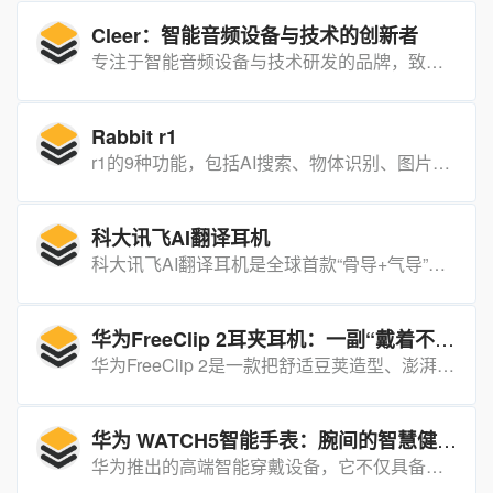
Cleer：智能音频设备与技术的创新者
专注于智能音频设备与技术研发的品牌，致力于通过创新技术提升用户的听觉体验，其产品涵盖耳机、智能音箱等，广泛应用于音乐欣赏、运动健身、商务办公等多个场景。
Rabbit r1
r1的9种功能，包括AI搜索、物体识别、图片生成、多语言翻译、语音笔记、录音总结、播放音乐、点餐和打车等。
科大讯飞AI翻译耳机
科大讯飞AI翻译耳机是全球首款“骨导+气导”开放式AI翻译耳机，集实时翻译、智能降噪与声音复刻于一体，让跨语言沟通如母语般自然。
华为FreeClip 2耳夹耳机：一副“戴着不摘”的开放式AI耳机
华为FreeClip 2是一款把舒适豆荚造型、澎湃双擎音质与鸿蒙AI翻译/头动操控融为一体的开放式耳夹耳机，主打“久戴不痛、能听会说、跨设备无缝”。
华为 WATCH5智能手表：腕间的智慧健康管家
华为推出的高端智能穿戴设备，它不仅具备时尚的外观设计，还集成了强大的健康监测、运动记录、智能交互等多种功能，为用户提供全方位的健康管理与便捷生活体验。