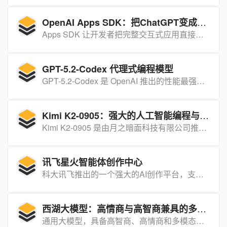
OpenAI Apps SDK：把ChatGPT变成“操作系统”的嵌入式应用开发包
Apps SDK 让开发者把完整交互式应用直接嵌入 ChatGPT 对话界面，用户无需跳转即可在聊天窗口里完成设计、订票、修图等复杂任务。
GPT-5.2-Codex 代理式编程模型
GPT-5.2-Codex 是 OpenAI 推出的性能最强的代理式编程模型，已开放 API 接入并集成至多个主流开发工具，专注优化复杂软件开发任务，可自主处理工程任务并识别代码潜在风险。
Kimi K2-0905：强大的人工智能编程与多场景应用模型
Kimi K2-0905 是由月之暗面科技有限公司推出的先进 AI 模型，专为编程辅助、创意写作、数据分析等多种场景设计，具有强大的代码生成能力、超长上下文处理能力和高速响应特点。
讯飞星火智能体创作中心
科大讯飞推出的一个强大的AI创作平台，支持用户通过自然语言指令快速创建智能体，广泛应用于教育、办公、创作等多个领域。
西湖大模型：高情商与高智商兼具的多模态通用大模型
通用大模型，具备高智商、高情商和多模态融合的特点，广泛应用于多个领域。