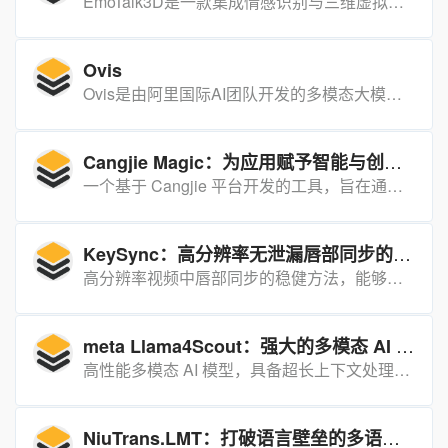
EmoTalk3D是一款集成情感识别与三维虚拟角色交互的创新性沟通工具，能够根据用户的语音或文本输入自动生成对应的情感表达，实现与虚拟角色的深度情感交流。
Ovis
Ovis是由阿里国际AI团队开发的多模态大模型，它具备强大的图像理解和数据处理能力，能够处理文本、图像等多种数据类型。
Cangjie Magic：为应用赋予智能与创造力的工具
一个基于 Cangjie 平台开发的工具，旨在通过集成大语言模型和其他智能技术，为应用程序开发提供强大的智能支持和创造力增强功能。
KeySync：高分辨率无泄漏唇部同步的稳健方法
高分辨率视频中唇部同步的稳健方法，能够解决唇部运动与音频对齐的问题，同时避免表情泄漏和面部遮挡问题。
meta Llama4Scout：强大的多模态 AI 模型
高性能多模态 AI 模型，具备超长上下文处理能力和高效的推理性能，适用于多种复杂任务。
NiuTrans.LMT：打破语言壁垒的多语种翻译开源大模型