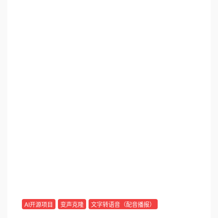
AI开源项目
变声克隆
文字转语音（配音播报）