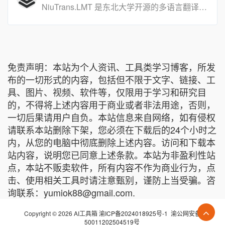
NiuTrans.LMT 是东北大学开源的多语言翻译大模型，凭借双中心架构与三层语言覆盖设计，支持 60 种语言、234 个翻译方向，在低资源语言翻译领域实现重大突破，兼顾翻译效率与准确性，为跨文化交互提供高效开源解决方案。
免责声明：本站为个人资讯、工具类学习博客，所发
布的一切形式的内容，包括但不限于文字、链接、工
具、图片、视频、软件等，仅限用于学习和研究目
的，不得将上述内容用于商业或者非法用途，否则，
一切后果请用户自负。本站信息来自网络，如有侵权
请联系本站删除下架，您必须在下载后的24个小时之
内，从您的电脑中彻底删除上述内容。访问和下载本
站内容，说明您已同意上述条款。本站为非盈利性站
点，本站不贩卖软件，所有内容不作为商业行为，点
击、使用相关工具时请注意甄别，谨防上当受骗。咨
询联系：yumiok88@gmail.com.
Copyright © 2026 AI工具箱
渝ICP备2024018925号-1
渝公网安备
50011202504519号