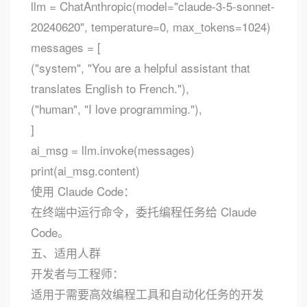
llm = ChatAnthropic(model="claude-3-5-sonnet-
20240620", temperature=0, max_tokens=1024)
messages = [
("system", "You are a helpful assistant that
translates English to French."),
("human", "I love programming."),
]
ai_msg = llm.invoke(messages)
print(ai_msg.content)
使用 Claude Code：
在终端中运行命令，委托编程任务给 Claude
Code。
五、适用人群
开发者与工程师：
适用于需要高效编程工具和自动化任务的开发