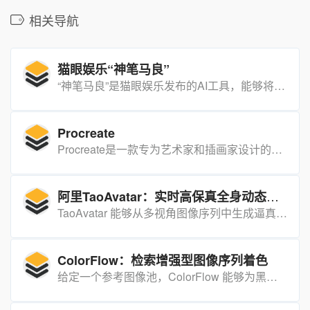
相关导航
猫眼娱乐“神笔马良”
“神笔马良”是猫眼娱乐发布的AI工具，能够将长剧本一键转化为视听化呈现的动态故事板。
Procreate
Procreate是一款专为艺术家和插画家设计的，功能强大的数字绘画软件，特别适合在iPad等iOS设备上进行创意绘画和设计。
阿里TaoAvatar：实时高保真全身动态虚拟形象生成工具
TaoAvatar 能够从多视角图像序列中生成逼真的、拓扑结构一致的 3D 全身虚拟形象
ColorFlow：检索增强型图像序列着色
给定一个参考图像池，ColorFlow 能够为黑白图像序列中的各种元素（包括角色的头发颜色和服装）准确地生成颜色，并确保与参考图像的颜色一致性。