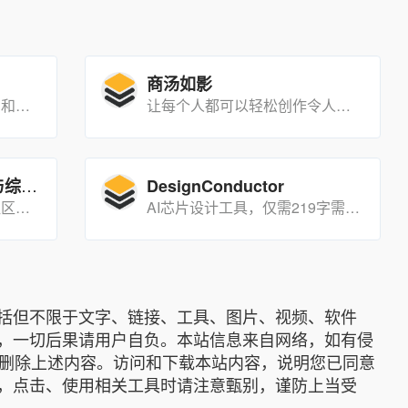
商汤如影
Remini是一个AI驱动的照片和视频增强工具，旨在通过先进的技术提升视觉内容的质量。【需要科学上网】
让每个人都可以轻松创作令人惊艳的数字人短视频。通过数字人形象定制、声音克隆技术，能够生成出比拟真实人物的外貌、表情、动作和声音，并且通过AI文案功能快速生成企业宣传、网络营销文案，使创作效率得到更进一步的提升。
卷姬：高效长文本生成与综述工具
DesignConductor
卷姬是由 OpenBMB 开源社区推出的一款基于先进自然语言处理技术的长文本生成与综述工具，能够快速生成高质量的综述报告。
AI芯片设计工具，仅需219字需求描述即可自主完成RISC-V CPU全流程设计，12小时生成可流片GDSII文件
括但不限于文字、链接、工具、图片、视频、软件
，一切后果请用户自负。本站信息来自网络，如有侵
底删除上述内容。访问和下载本站内容，说明您已同意
，点击、使用相关工具时请注意甄别，谨防上当受