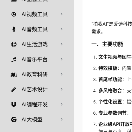
AI视频工具
“拍我AI”是爱诗
AI音频工具
需求。
AI生活游戏
一、主要功能
文生视频与图生
AI音乐平台
特效模板
：内置
AI教育科研
首尾帧功能
：上
AI艺术设计
多风格融合
：支
个性化设置
：提
AI编程开发
专业参数调节
：
AI大模型
企业级API开放
前已与百度、科