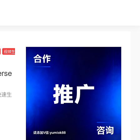
视频生
rse
快速生
。