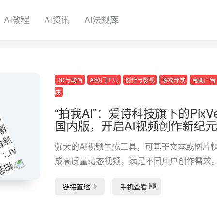
AI教程
AI资讯
AI法规库
3D与动画
AI热门工具
创作与影视
游戏开发
电商广告
成
“拍我AI”：爱诗科技旗下的PixVe
国内版，开启AI视频创作新纪元
强大的AI视频生成工具，可基于文本或图片
成高质量动态视频，满足不同用户创作需求
链接直达
手机查看