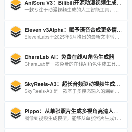
AniSora V3：Bilibili开源动漫视频生成模型，助力动漫创作新时代
一款专注于动漫视频生成的人工智能工具，旨在通过优化生成质量、动作流畅度和风格多样性，为动漫、漫画及VTuber内容创作者提供更强大的创作支持。
Eleven v3Alpha：赋予语音合成更多情感与表现力
ElevenLabs于2025年6月推出的最新文本转语音（TTS）模型的Alpha版本，被誉为“地表最强”的TTS模型。
CharaLab AI：免费在线AI角色生成器
CharaLab是一款免费的在线AI角色生成工具，能够根据用户输入的文字描述或上传的照片生成各种风格的AI角色，满足创作者在故事、游戏或个人项目中的角色设计需求。
SkyReels-A3：超长音频驱动视频生成框架
SkyReels-A3 是一款基于多模态输入的端到端框架，能够合成高保真且时间连贯的人类视频，支持通过音频等多模态输入生成高质量的长视频内容。
Pippo：从单张照片生成多视角高清人像视频的突破性技术
图像到视频生成模型，能够从单张照片生成1K分辨率的多视角高清人像视频。