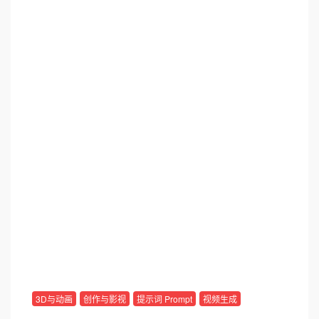
3D与动画
创作与影视
提示词 Prompt
视频生成