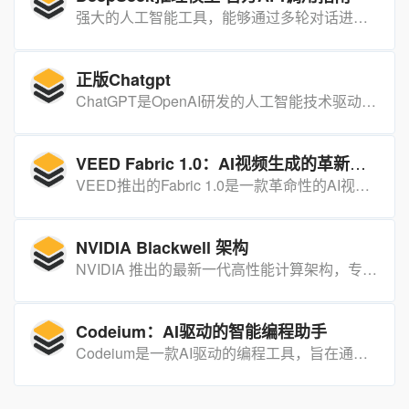
强大的人工智能工具，能够通过多轮对话进行复杂的推理和问题解答，广泛应用于各种需要智能交互的场景。
正版Chatgpt
ChatGPT是OpenAI研发的人工智能技术驱动的自然语言处理工具，它能够基于在预训练阶段所见的模式和统计规律，来生成回答，还能根据聊天的上下文进行互动，真正像人类一样来聊天交流，甚至能完成撰写邮件、视频脚本、文案、翻译、代码，写论文等任务。
VEED Fabric 1.0：AI视频生成的革新利器
VEED推出的Fabric 1.0是一款革命性的AI视频生成工具，它凭借强大的AI技术，为用户提供从文本到视频的高效创作体验，极大地简化了视频制作流程。
NVIDIA Blackwell 架构
NVIDIA 推出的最新一代高性能计算架构，专为加速人工智能和高性能计算而设计。
Codeium：AI驱动的智能编程助手
Codeium是一款AI驱动的编程工具，旨在通过智能化的代码补全、聊天功能和多语言支持，帮助开发者提高编程效率。