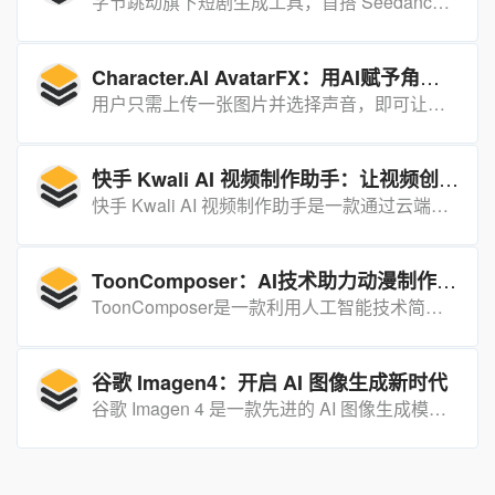
字节跳动旗下短剧生成工具，首搭 Seedance2.0，支持 10 万字剧本一键成片，全流程自动化
Character.AI AvatarFX：用AI赋予角色生命，开启互动叙事新体验
用户只需上传一张图片并选择声音，即可让角色生动地说话、动作并表达情感，带来令人惊叹的真实感和流畅性。
快手 Kwali AI 视频制作助手：让视频创作变得简单高效
快手 Kwali AI 视频制作助手是一款通过云端多 Agent 框架实现的高效视频创作工具，用户只需输入简单需求，即可快速生成高质量的短视频。
ToonComposer：AI技术助力动漫制作的高效工具
ToonComposer是一款利用人工智能技术简化动漫制作流程的工具，能够实现自动上色和生成动画，大幅提升动漫创作效率。
谷歌 Imagen4：开启 AI 图像生成新时代
谷歌 Imagen 4 是一款先进的 AI 图像生成模型，能够基于文本描述快速生成高质量、高分辨率的图像。