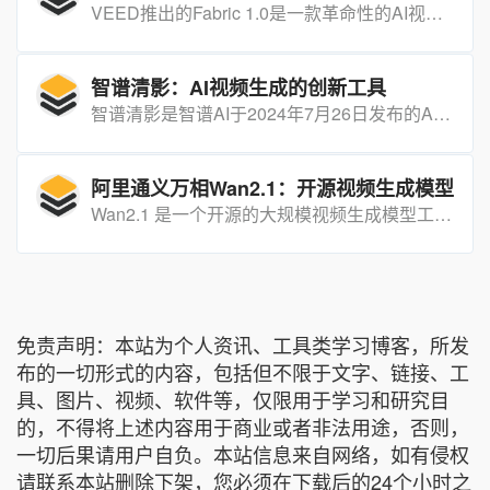
VEED推出的Fabric 1.0是一款革命性的AI视频生成工具，它凭借强大的AI技术，为用户提供从文本到视频的高效创作体验，极大地简化了视频制作流程。
智谱清影：AI视频生成的创新工具
智谱清影是智谱AI于2024年7月26日发布的AI视频生成工具，基于自研CogVideoX模型开发，支持通过文本或图片生成高清视频。
阿里通义万相Wan2.1：开源视频生成模型
Wan2.1 是一个开源的大规模视频生成模型工具，致力于通过先进的技术架构和优化策略，提供高性能、低资源消耗的视频生成解决方案，支持多种生成任务和多语言文本生成。
免责声明：本站为个人资讯、工具类学习博客，所发
布的一切形式的内容，包括但不限于文字、链接、工
具、图片、视频、软件等，仅限用于学习和研究目
的，不得将上述内容用于商业或者非法用途，否则，
一切后果请用户自负。本站信息来自网络，如有侵权
请联系本站删除下架，您必须在下载后的24个小时之