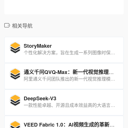
相关导航
StoryMaker
个性化解决方案，旨在生成一系列图像时保持多个角色场景中人物的面孔、服装、发型和身材的一致性，从而创建连贯的故事。
通义千问QVQ-Max：新一代视觉推理模型
阿里通义千问团队推出的新一代视觉推理模型，能够“看懂”图片和视频内容，并结合信息进行分析、推理和解决问题。
DeepSeek-V3
一款性能卓越、开源且成本效益高的大语言模型，具备强大的自然语言处理能力，广泛应用于语言生成、问答、对话系统等领域。
VEED Fabric 1.0：AI视频生成的革新利器