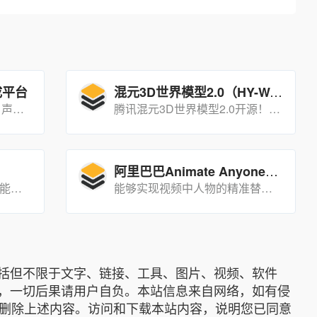
混元3D世界模型2.0（HY-World 2.0）
生成平台
Suno AI v5.5，推出 Voices 声音、Custom Models 自定义模型、My Taste 品味学习三大功能，打造专属个性化音乐。
腾讯混元3D世界模型2.0开源！支持文字/图片/视频多模态生成可编辑3D世界，导出Mesh/3DGS/点云，无缝衔接Unity/UE游戏引擎。
阿里巴巴Animate Anyone2：高保真角色动画生成技术
一款集数字人直播、视频智能创作、多角色对话于一体的AI驱动平台，旨在为企业和个人提供高度定制化的数字人解决方案。
能够实现视频中人物的精准替换和动作表情的无缝迁移，为创意设计和影视制作提供强大的技术支持。
括但不限于文字、链接、工具、图片、视频、软件
，一切后果请用户自负。本站信息来自网络，如有侵
底删除上述内容。访问和下载本站内容，说明您已同意