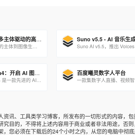
字节UNO：多主体驱动的高一致性生成模型
Suno v5.5 - AI 音乐
多图像条件下的主体到图像生成模型，通过渐进式跨模态对齐和通用旋转位置嵌入，实现了高一致性和可控性的多主体生成。
谷歌 Imagen4：开启 AI 图像生成新时代
百度曦灵数字人平台
谷歌 Imagen 4 是一款先进的 AI 图像生成模型，能够基于文本描述快速生成高质量、高分辨率的图像。
人资讯、工具类学习博客，所发布的一切形式的内容，包
研究目的，不得将上述内容用于商业或者非法用途，否则
架，您必须在下载后的24个小时之内，从您的电脑中彻