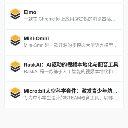
Elmo
一款在 Chrome 网上应用店提供的浏览器插件扩展程序，它旨在通过人工智能技术帮助用户总结文档内容、问答、翻译、总结视频内容等功能。
Mini-Omni
Mini-Omni是一款开源的多模态大型语言模型，支持实时端到端的语音输入和流式音频输出，能够在思考的同时进行语音交互。
RaskAI：AI驱动的视频本地化与配音工具
RaskAI 是一款基于人工智能的视频本地化和配音工具，专为需要快速、高效地将视频内容翻译和配音成多种语言的创作者和企业提供服务 。
Micro:bit太空科学套件：激发青少年航空科学热情的STEAM教育工具
专为中小学生设计的STEAM教育工具，以哪吒多功能扩展盒V2为核心，配备行星系列智能电机和多种行星传感器，结合月球着陆地图和丰富的积木结构组件，让孩子通过动手搭建和月球着陆挑战轻松掌握航空科学知识，激发科学探索热情。