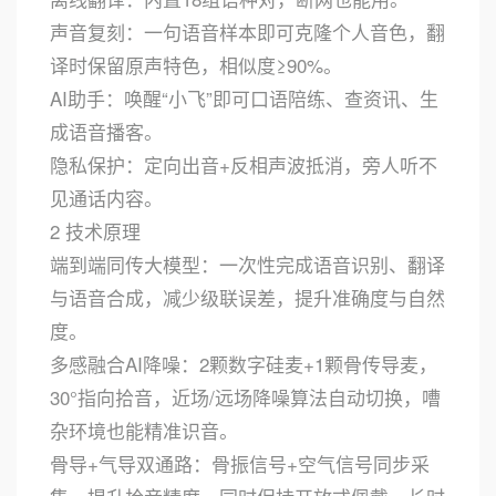
声音复刻：一句语音样本即可克隆个人音色，翻
译时保留原声特色，相似度≥90%。
AI助手：唤醒“小飞”即可口语陪练、查资讯、生
成语音播客。
隐私保护：定向出音+反相声波抵消，旁人听不
见通话内容。
2 技术原理
端到端同传大模型：一次性完成语音识别、翻译
与语音合成，减少级联误差，提升准确度与自然
度。
多感融合AI降噪：2颗数字硅麦+1颗骨传导麦，
30°指向拾音，近场/远场降噪算法自动切换，嘈
杂环境也能精准识音。
骨导+气导双通路：骨振信号+空气信号同步采