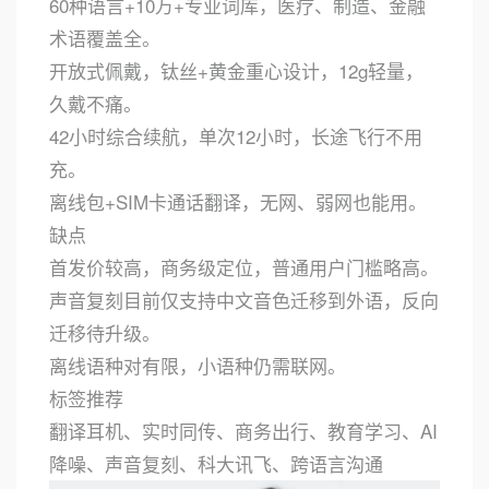
60种语言+10万+专业词库，医疗、制造、金融
术语覆盖全。
开放式佩戴，钛丝+黄金重心设计，12g轻量，
久戴不痛。
42小时综合续航，单次12小时，长途飞行不用
充。
离线包+SIM卡通话翻译，无网、弱网也能用。
缺点
首发价较高，商务级定位，普通用户门槛略高。
声音复刻目前仅支持中文音色迁移到外语，反向
迁移待升级。
离线语种对有限，小语种仍需联网。
标签推荐
翻译耳机、实时同传、商务出行、教育学习、AI
降噪、声音复刻、科大讯飞、跨语言沟通