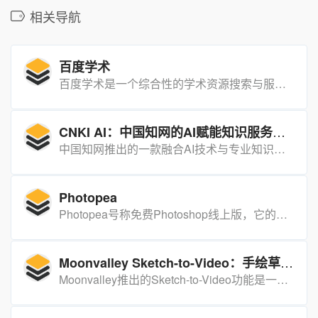
相关导航
百度学术
百度学术是一个综合性的学术资源搜索与服务平台，提供海量的学术文献信息，支持用户进行高效的学术研究和学习。
CNKI AI：中国知网的AI赋能知识服务工具
中国知网推出的一款融合AI技术与专业知识的智能化知识服务平台，旨在通过问答式增强检索和生成式知识服务，赋能学术研究、科技创新、科学决策、全民阅读和人才培养。
Photopea
Photopea号称免费Photoshop线上版，它的操作界面和Photoshop看起来很像，但不需要额外下载、安装软件，只要通过浏览器打开Photopea就能使用。
Moonvalley Sketch-to-Video：手绘草图秒变电影级视频
Moonvalley推出的Sketch-to-Video功能是一项革命性的AI视频生成技术，它允许用户仅通过简单的手绘草图和文本描述即可生成高质量的电影级视频片段。