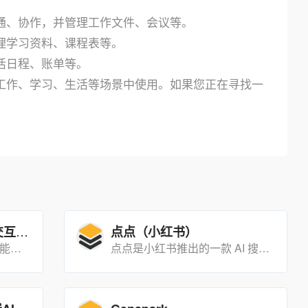
通、协作，并管理工作文件、会议等。
理学习资料、课程表等。
活日程、账单等。
工作、学习、生活等场景中使用。如果您正在寻找一
理想同学网页版：智能交互新体验
点点（小红书）
理想汽车推出的一款人工智能助手网页端工具，它依托先进的AI技术，为用户提供智能对话、知识问答、多模态交互等服务。
点点是小红书推出的一款 AI 搜索应用，专注于生活服务场景的聚合搜索，旨在为用户提供贴心、全面的生活信息查询与问题解答服务，助力用户在日常生活中精准避坑、获取真实体验与及时信息。
CharaLab AI：免费在线AI角色生成器