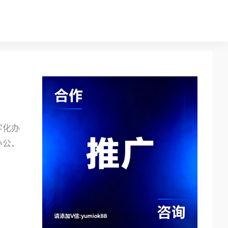
字化办
办公、