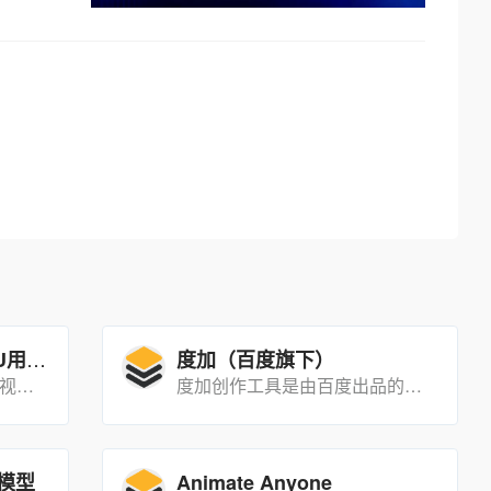
Wan2.1GP：为普通GPU用户打造的高性能视频生成工具
度加（百度旗下）
一款高性能、低硬件要求的视频生成工具，旨在为普通GPU用户提供强大的视频生成能力。
度加创作工具是由百度出品的、人人可用的AIGC创作工具网站。度加致力于通过AI能力降低内容生产门槛，提升创作效率，一站式聚合百度AIGC能力，引领跨时代的内容生产方式。
 模型
Animate Anyone