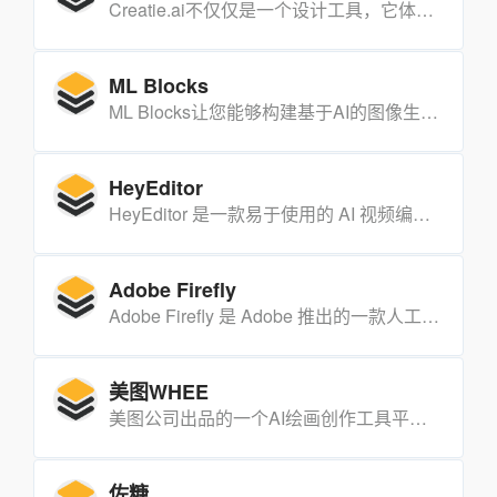
Creatie.ai不仅仅是一个设计工具，它体现了对AI在不取代设计过程的前提下增强设计潜力的信念。Creatie.ai通过其多功能的AI设计，让用户的想象力无限扩展，观察设计如何栩栩如生。
ML Blocks
ML Blocks让您能够构建基于AI的图像生成和分析工作流程，无需编写任何代码。您可以使用稳定扩散等AI模型生成或修复图像，还可以通过检测或分割模型从图像中提取数据。
HeyEditor
HeyEditor 是一款易于使用的 AI 视频编辑器和照片编辑器，用户可以上传视频或照片进行人脸交换，将视频或图像转换为动漫风格，并增强照片的分辨率和细节。定价合理，定位于为用户提供简单而强大的视觉编辑工具。
Adobe Firefly
Adobe Firefly 是 Adobe 推出的一款人工智能创作软件，旨在通过AI技术帮助用户快速生成创意内容，提高设计和创作的效率。它目前处于内测阶段，但已经向全球用户开放，并且可以进行商用。
美图WHEE
美图公司出品的一个AI绘画创作工具平台，提供文生图、图生图，以及用户自主训练绘画大模型。
佐糖