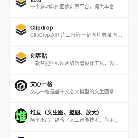
一个多功能的图像创意平台，提供丰富的免费在线抠图，在线证件照抠图换背景，怀揣着“让图像处理高效和美好”的使命，为您提供完全免费的在线抠图工具。
Clipdrop
ClipDrop,AI图片工具箱,一键图片增强,图像放大器,去水印,一键抠图去背景工具,智能打光神器,智能背景替换【需要科学上网】
创客贴
一款智能在线图片编辑器设计工具，设计不求人，创客贴AI助你零基础完成专业设计！
文心一格
文心一格是基于文心大模型的文生图系统实现的产品化创新，依托飞桨、文心大模型的技术创新推出的“AI作画”产品，可轻松驾驭多种风格，人人皆可“一语成画”。
堆友（文生图、抠图、放大）
阿里出品，结合了人工智能技术，为用户提供了一种全新的绘画体验。