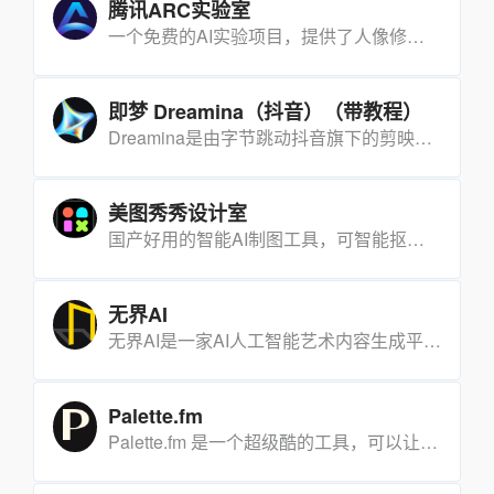
腾讯ARC实验室
一个免费的AI实验项目，提供了人像修复、人像抠图和动漫增强三项功能。
即梦 Dreamina（抖音）（带教程）
Dreamina是由字节跳动抖音旗下的剪映推出的一款AI图片创作和绘画工具，旨在帮助抖音的图文和短视频创作者进行内容创作，用户只需输入提示描述，即可快速将创意和想法转化为图像，生成图片的质量较高，可以生成HD图片。【使用教程点击下方链接】
美图秀秀设计室
国产好用的智能AI制图工具，可智能抠图、设计、消除等，有多种模板可供选择。
无界AI
无界AI是一家AI人工智能艺术内容生成平台,专注于研发中国风格的绘画、漫画和视频生成模型,并利用区块链技术保护作品版权。
Palette.fm
Palette.fm 是一个超级酷的工具，可以让您免费将黑白图像变成全彩！在人工智能的帮助下，超级快速、轻松地为旧照片上色。只需将您的图像上传到网站，然后让人工智能完成工作，无需下载软件。【需要科学上网】