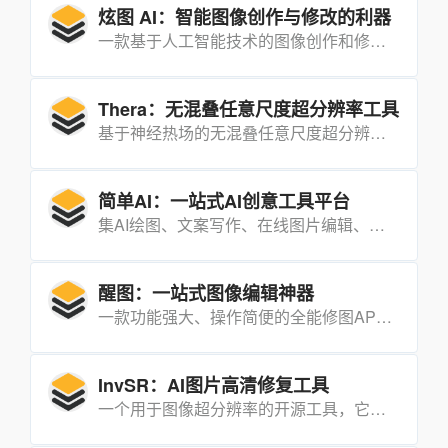
炫图 AI：智能图像创作与修改的利器
一款基于人工智能技术的图像创作和修改工具，能够帮助用户轻松实现各种图像编辑需求，无论是消除路人杂物、替换发色服饰，还是进行风格化创作，都能一键完成。
Thera：无混叠任意尺度超分辨率工具
基于神经热场的无混叠任意尺度超分辨率方法，能够实现高质量的图像放大，同时避免常见的混叠问题。
简单AI：一站式AI创意工具平台
集AI绘图、文案写作、在线图片编辑、设计素材库以及AI分享社区于一体的多功能创意工具平台。
醒图：一站式图像编辑神器
一款功能强大、操作简便的全能修图APP，它集多种图像编辑和处理功能于一身，无论是简单的裁剪、滤镜效果，还是复杂的颜色调整、光效调整，都能轻松应对。
InvSR：AI图片高清修复工具
一个用于图像超分辨率的开源工具，它通过先进的算法来增强图像的分辨率，使低分辨率图像变得更加清晰。