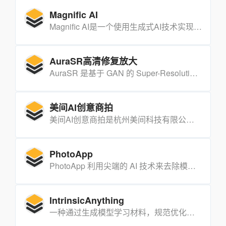
Magnific AI
Magnific AI是一个使用生成式AI技术实现极高分辨率图像上标的工具。它不仅可以实现极高分辨率,还可以根据用户的提示和参数添加更多细节。该工具可用于提高肖像、插图、视频游戏资产、风景照片等的分辨率和细节。
AuraSR高清修复放大
AuraSR 是基于 GAN 的 Super-Resolution 模型，通过图像条件化增强技术，提升生成图像的质量。该模型采用 GigaGAN 论文的变体实现，并使用 Torch 框架。AuraSR 的优势在于能够有效提高图像的分辨率和质量，适用于图像处理领域。
美间AI创意商拍
美间AI创意商拍是杭州美间科技有限公司旗下的一个电商平台，专注于提供AI电商设计服务，包括电商主图头图一键生成、电商模板在线设计以及电商素材免费下载等。
PhotoApp
PhotoApp 利用尖端的 AI 技术来去除模糊、恢复和增强您选择的任何照片。只需单击一下，即可恢复并将旧照片或低质量照片升级为高清质量。
IntrinsicAnything
一种通过生成模型学习材料，规范优化过程的方法，以提高在未知静态照明条件下拍摄的姿势图像中恢复物体材质的准确性。