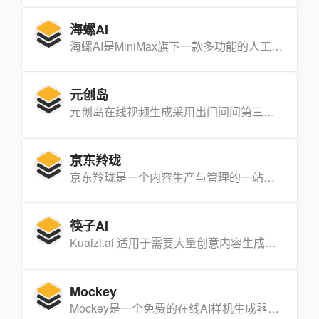
海螺AI
海螺AI是MiniMax旗下一款多功能的人工智能助手，旨在通过速读、信息搜索、数据查询、识图解读、写作辅助和语音通话等功能，提高个人和企业的工作效率和生产力。
元创岛
元创岛在线视频生成采用出门问问第三代数字人，在数字人口型、表情等方面均有质的提升，为用户带来更加真实、生动的互动体验。50+多职业、多肤色数字人可供选择，可灵活配置参数，被广泛应用于短视频、带货直播、教育金融等领域。
京东羚珑
京东羚珑是一个内容生产与管理的一站式服务平台，旨在帮助企业和个人通过内容驱动增长。该平台提供了一系列工具和服务，以支持用户在内容创作、管理、分发和数据分析等方面的需求。
筷子AI
Kuaizi.ai 适用于需要大量创意内容生成和优化的企业，特别是广告、营销、电商等行业的品牌和商家。此外，对于缺乏专业视频制作和文案编写能力的中小企业来说，该平台提供了一种高效、低成本的解决方案。
Mockey
Mockey是一个免费的在线AI样机生成器，你可以使用它生成大量的服装、配饰和各种产品的模拟效果并下载。