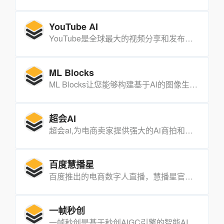
YouTube AI
YouTube是全球最大的视频分享和发布平台。用户可以上传、观看、分享和评论视频。YouTube提供官方频道和创作者频道,内容涵盖娱乐、音乐、新闻、教育、科技等各个领域。
ML Blocks
ML Blocks让您能够构建基于AI的图像生成和分析工作流程，无需编写任何代码。您可以使用稳定扩散等AI模型生成或修复图像，还可以通过检测或分割模型从图像中提取数据。
超会AI
超会ai,为电商卖家提供强大的Ai商拍和爆款文案生成等能力。
百度慧播星
百度推出的电商数字人直播，慧播星官网入口地址。
一帧秒创
一帧秒创是基于秒创AIGC引擎的智能AI内容生成平台，为创作者和机构提供AI生成服务。