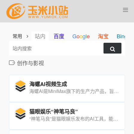
站内
百度
G
o
o
g
l
e
淘宝
Bing
常用
创作与影视
海螺AI视频生成
海螺AI是MiniMax旗下的生产力产品，旨在10倍速提升工作学习效率，支持创作音乐和视频等功能。
猫眼娱乐“神笔马良”
“神笔马良”是猫眼娱乐发布的AI工具，能够将长剧本一键转化为视听化呈现的动态故事板。