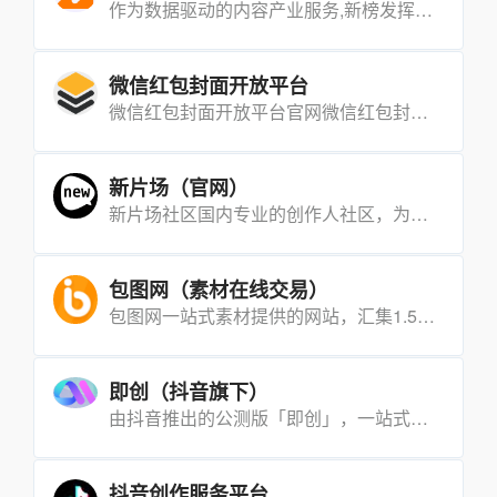
作为数据驱动的内容产业服务,新榜发挥行业枢纽作用,连接线上线下资源,提供内容营销、电商导购、用户运营、版权分发等产品服务,服务于内容产业,以内容服务产业。
微信红包封面开放平台
微信红包封面开放平台官网微信红包封面开放平台是一个专门为品牌主提供的红包封面付费定制服务。其核心优势在于，平[…]
新片场（官网）
新片场社区国内专业的创作人社区，为创作人提供作品展示、互动交流、影视教学、素材交易、影视创作工具等服务，已有大概32个国内外地区的创作者，80多万创作者，分享过超过180万部的作品。
包图网（素材在线交易）
包图网一站式素材提供的网站，汇集1.5亿+优质正版内容，为各行各业输出正版图片、视频、音频、源文件等。
即创（抖音旗下）
由抖音推出的公测版「即创」，一站式智能创意生产与管理平台，提升创作者创作效率。「即创」提供视频创作、图文创作、直播创作三大功能，包括智能成片、AI视频脚本、商品卡工具等。
抖音创作服务平台