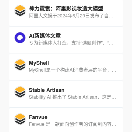
神力霓裳：阿里影视妆造大模型
阿里大文娱于2024年6月29日发布了自研的影视妆造大模型“神力霓裳”，这是首个专门针对影视剧服饰造型设计而打造的AI大模型，可以快速生成各朝代的影视级服饰造型，辅助造型师进行创意设计。
AI新媒体文章
专为新媒体人打造，支持“选题创作”、“文章重写”、“爆款标题”等一系列的写作工具，基于实时资讯、热榜等，一键生成高质量原创文章，帮你快速抓住热点
MyShell
MyShell是一个构建AI消费者层的平台，旨在连接用户、创作者和开源AI研究者。它利用最先进的生成性AI模型，使用户能够快速将想法转化为AI原生应用。
Stable Artisan
Stability AI 推出了 Stable Artisan，这是一款支持使用 Developer Platform API 创建高质量媒体的 AI 工具，包含 Stable Diffusion 3 等高级模型，能够生成和编辑图像，并支持多种图像处理功能，以及用文字或图像创作精细视频。
Fanvue
Fanvue 是一款面向创作者的订阅制内容平台，创作者可以通过该平台发布图文、视频、音频等内容，并向订阅用户收取费用。用户可以通过订阅不同创作者的内容，获得独家内容、互动交流等权益。