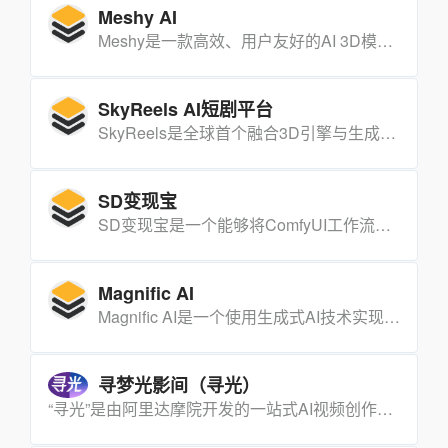
Meshy AI
Meshy是一款高效、用户友好的AI 3D模型生成器，能够轻松将文本和图像转化为吸引人的3D模型。
SkyReels AI短剧平台
SkyReels是全球首个融合3D引擎与生成式AI的视频创作平台，能够将用户的想象即时转化为生动的视频内容。
SD变现宝
SD变现宝是一个能够将ComfyUI工作流一键转换成微信小程序、抖音小程序、微信内H5和微信外H5的工具，支持多种平台和支付变现功能。
Magnific AI
Magnific AI是一个使用生成式AI技术实现极高分辨率图像上标的工具。它不仅可以实现极高分辨率,还可以根据用户的提示和参数添加更多细节。该工具可用于提高肖像、插图、视频游戏资产、风景照片等的分辨率和细节。
寻梦光影间（寻光）
“寻光”是由阿里达摩院开发的一站式AI视频创作平台，它在2024年上海世界人工智能大会上亮相，并引起了广泛关注。该平台旨在通过人工智能技术，提供全新的视频创作模式，重塑传统视频制作的全流程。