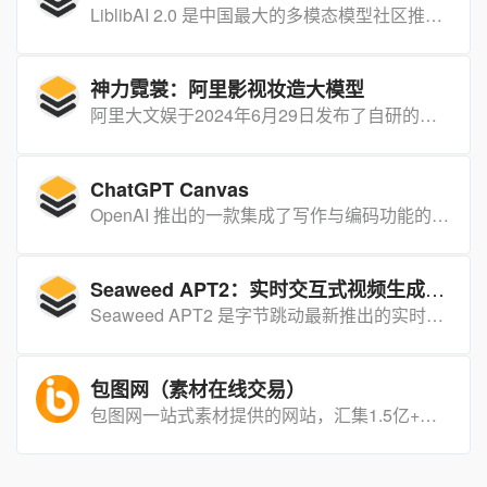
LiblibAI 2.0 是中国最大的多模态模型社区推出的全新创作平台，集成图像、视频生成与模型训练于一体，支持免费算力与海量模型资源，旨在让创作者“零门槛”实现高质量AI创作。
神力霓裳：阿里影视妆造大模型
阿里大文娱于2024年6月29日发布了自研的影视妆造大模型“神力霓裳”，这是首个专门针对影视剧服饰造型设计而打造的AI大模型，可以快速生成各朝代的影视级服饰造型，辅助造型师进行创意设计。
ChatGPT Canvas
OpenAI 推出的一款集成了写作与编码功能的全新工具，旨在通过与 ChatGPT 的合作，为用户提供一个更加直观和高效的编写与编码项目界面。
Seaweed APT2：实时交互式视频生成的未来
Seaweed APT2 是字节跳动最新推出的实时交互式视频生成模型，采用自回归对抗后训练（AAPT）技术，实现单 GPU 24fps 的长视频流式生成，支持虚拟人物与世界漫游互动。
包图网（素材在线交易）
包图网一站式素材提供的网站，汇集1.5亿+优质正版内容，为各行各业输出正版图片、视频、音频、源文件等。