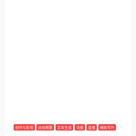
创作与影视
总结摘要
文本生成
流量
直播
辅助写作