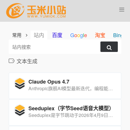
站内
百度
G
o
o
g
l
e
淘宝
Bing
常用
文本生成
Claude Opus 4.7
Anthropic旗舰AI模型最新迭代，编程能力超越GPT-5.4和Gemini 3.1 Pro，核心突破在于「更靠谱」而非「更聪明」，任务可靠性和答案准确性大幅提升。
Seeduplex（字节Seed语音大模型）
Seeduplex是字节跳动于2026年4月9日发布的全双工语音大模型。采用"边听边说"架构，突破传统半双工交互模式，实现听与说同步处理。已在豆包App全量上线，成为业内首个规模化部署的全双工语音大模型。