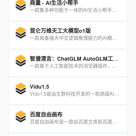
商量 - AI生活小帮手
一款集多种功能于一体的AI生活小帮手，能够帮助用户高效处理日常事务，提升生活品质。
昆仑万维天工大模型o1版
一款具备强大中文逻辑推理能力的AI模型，能够处理复杂的数学、代码和逻辑推理任务。
智谱清言：ChatGLM AutoGLM工作学习助手
一款基于人工智能技术的浏览器插件，旨在通过自然语言处理技术，帮助用户自动化执行网页和手机上的任务。
Vidu1.5
Vidu1.5是由生数科技开发的一款高级AI视频生成平台，能够根据文本、图片或视频输入生成具有高度一致性和动态性的视频。
百度自由画布
百度自由画布是一款由百度文库和百度网盘联合推出的多模态AI创作平台。（目前正开启公测）