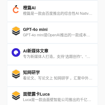
橙篇AI
橙篇是一款由百度推出的综合性AI Native产品，专注于提供专业的知识检索、深度问答服务及超长图文创作与编辑功能。
GPT-4o mini
GPT-4o mini是OpenAI推出的一款成本效益极高的小型模型，旨在通过降低智能技术的成本，使其更广泛地应用于各种领域。该模型在MMLU（Massive Multitask Language Understanding）基准测试中获得了82%的分数，并在LMSYS leaderboard的聊天偏好任务中超越了GPT-41，展现了其强大的性能。GPT-4o mini的定价为每百万输入令牌15美分，每百万输出令牌60美分，相比之前的尖端模型，其价格降低了一个数量级，且比GPT-3.5 Turbo便宜了超过60%。
AI新媒体文章
专为新媒体人打造，支持“选题创作”、“文章重写”、“爆款标题”等一系列的写作工具，基于实时资讯、热榜等，一键生成高质量原创文章，帮你快速抓住热点
知网研学
看论文、写论文上 知网研学 ，汇聚中外资源、深度阅读学习、智能创作、知识体系构建
面壁露卡Luca
Luca是一款由面壁智能公司推出的千亿多模态大模型免费智能对话助手。它基于新一代大语言模型，支持中文和英文交流互动，旨在为用户提供丰富多样的智能服务。