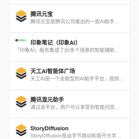
腾讯元宝
腾讯元宝是腾讯公司推出的一款AI助手服务，旨在通过人工智能技术提升用户的工作效率和生活质量。它集成了多种AI功能，包括搜索、文档总结、网页内容总结以及AI作图等。
印象笔记（印象AI）
「印象AI」服务集成了20多个场景的智能辅助功能，从头脑风暴到会议议程的撰写，从创意故事到现代诗的创作，「印象AI」都能提供强大的支持。
天工AI智能体广场
天工AI是一个全能型的AI助手平台，提供搜索、对话、写作、文档分析、画画、制作PPT等多种智能服务。
腾讯混元助手
通过该平台，用户可以享受到智能问答、对话聊天、任务执行等多种功能，极大提升了人机交互的便捷性和智能性。
StoryDiffusion
StoryDiffusion是由字节跳动和南开大学合作推出的AI工具，专注于长范围图像和视频生成，通过一致性自注意力机制，实现图像和视频内容的连续性和一致性。