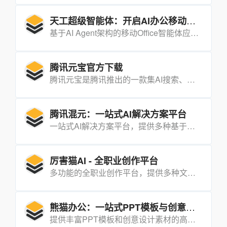
天工超级智能体：开启AI办公移动新时代
基于AI Agent架构的移动Office智能体应用，通过四大智能体协同工作，重新定义了移动办公的效率。
腾讯元宝官方下载
腾讯元宝是腾讯推出的一款集AI搜索、文档处理、内容创作等多功能于一体的智能助手工具。
腾讯混元：一站式AI解决方案平台
一站式AI解决方案平台，提供多种基于大模型能力的定制化AI应用服务，涵盖代码开发、搜索问答、金融问答、IP角色扮演、表情包生成、图片理解等多个领域，助力企业和开发者提升效率和创新能力。
厉害猫AI - 全职业创作平台
多功能的全职业创作平台，提供多种文案撰写、内容创作和电商营销工具，满足不同用户在自媒体、电商、政务等领域的创作需求。
熊猫办公：一站式PPT模板与创意设计素材平台
提供丰富PPT模板和创意设计素材的高效办公平台，支持用户通过签到抽奖等方式获取会员权益，助力用户提升办公效率和设计水平。