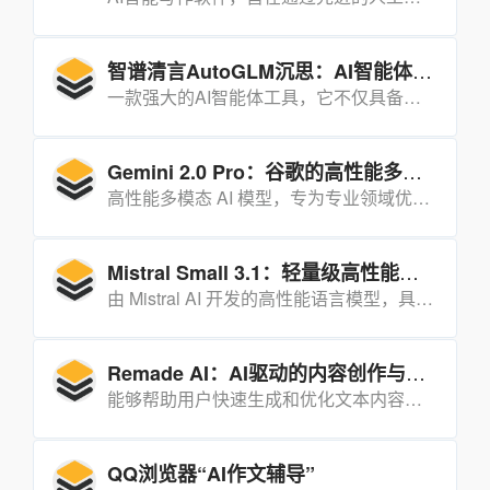
智谱清言AutoGLM沉思：AI智能体的深度研究与操作利器
一款强大的AI智能体工具，它不仅具备深度研究能力，还能实现实际操作，真正推动AI Agent进入“边想边干”的阶段。
Gemini 2.0 Pro：谷歌的高性能多模态 AI 模型
高性能多模态 AI 模型，专为专业领域优化，具备强大的代码生成、多模态交互和深度推理能力。
Mistral Small 3.1：轻量级高性能的多模态语言模型
由 Mistral AI 开发的高性能语言模型，具备卓越的文本处理能力、多模态理解能力以及扩展至 128k tokens 的上下文窗口，适用于多种生成式 AI 任务，广泛应用于企业级和消费级场景。
Remade AI：AI驱动的内容创作与优化工具
能够帮助用户快速生成和优化文本内容，广泛应用于文案创作、内容编辑、营销文案生成等场景。
QQ浏览器“AI作文辅导”