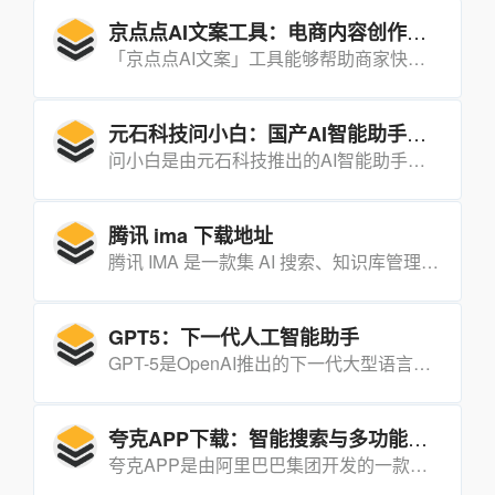
京点点AI文案工具：电商内容创作的高效助手
「京点点AI文案」工具能够帮助商家快速生成高质量、高转化率的文案，支持多种场景，并且完全免费。其高效的操作和强大的功能为商家提供了极大的便利。
元石科技问小白：国产AI智能助手新标杆
问小白是由元石科技推出的AI智能助手，基于自研的元石大模型和DeepSeek-R1 671B满血版模型构建。它能够快速响应用户的各种需求，提供智能搜索、文本创作、逻辑推理、灵感辅助、高效阅读和资料整理等全方位服务。
腾讯 ima 下载地址
腾讯 IMA 是一款集 AI 搜索、知识库管理和智能写作功能于一体的智能工作台，旨在通过人工智能技术提升用户在搜索、阅读和写作过程中的效率。
GPT5：下一代人工智能助手
GPT-5是OpenAI推出的下一代大型语言模型，具有更强的自然语言理解和生成能力，能够进行多语言文本生成、对话理解、代码编写、逻辑推理等。
夸克APP下载：智能搜索与多功能集成的高效工具
夸克APP是由阿里巴巴集团开发的一款集智能搜索、网盘存储、文档扫描、学习工具等多种功能于一体的智能服务平台，旨在通过人工智能和大数据技术为用户提供高效、安全、个性化的网络服务体验。