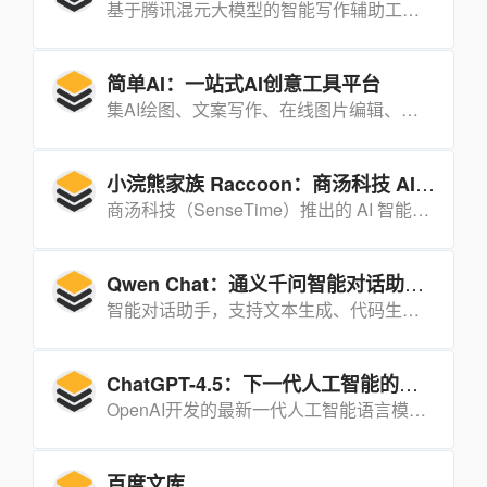
基于腾讯混元大模型的智能写作辅助工具，旨在帮助学生提升写作能力，而非简单提供范文。
简单AI：一站式AI创意工具平台
集AI绘图、文案写作、在线图片编辑、设计素材库以及AI分享社区于一体的多功能创意工具平台。
小浣熊家族 Raccoon：商汤科技 AI 智能助手
商汤科技（SenseTime）推出的 AI 智能助手，旨在通过自然语言处理和机器学习技术为用户提供便捷的智能服务，满足用户在信息查询、生活助手、学习辅助等方面的需求。
Qwen Chat：通义千问智能对话助手 最新Qwen2.5-Max
智能对话助手，支持文本生成、代码生成、图像生成等多种功能，能够帮助用户快速获取信息、解决问题并提高工作效率。
ChatGPT-4.5：下一代人工智能的飞跃
OpenAI开发的最新一代人工智能语言模型，它在处理速度、多模态交互、对话管理等方面实现了显著提升，广泛应用于教育、创意写作、编程辅助等多个领域。
百度文库