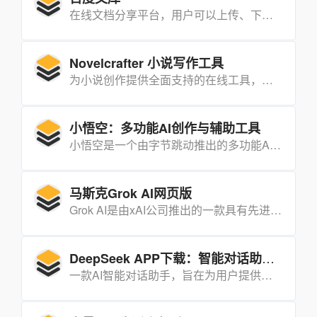
在线文档分享平台，用户可以上传、下载和分享各种类型的文档，包括文本、PPT、Excel等。
Novelcrafter 小说写作工具
为小说创作提供全面支持的在线工具，集成了知识库、故事板、手稿编辑、工作坊等多种功能，帮助作者高效地规划和创作小说。
小悟空：多功能AI创作与辅助工具
小悟空是一个由字节跳动推出的多功能AI创作与辅助工具，涵盖了从文本创作、内容生成到虚拟人物互动等多种功能，旨在帮助用户高效完成各种创作和日常任务。
马斯克Grok AI网页版
Grok AI是由xAI公司推出的一款具有先进推理能力的网页版AI工具，支持推理、编程、视觉生成和创意创作等功能。
DeepSeek APP下载：智能对话助手的高效选择
一款AI智能对话助手，旨在为用户提供专业、高效的学习、工作和生活帮助。