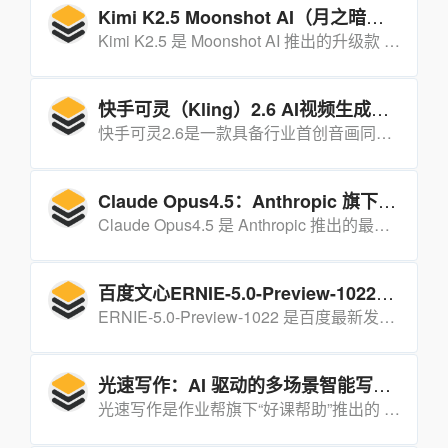
Kimi K2.5 Moonshot AI（月之暗面）
Kimi K2.5 是 Moonshot AI 推出的升级款 AI 模型，凭借视觉能力与工具调用功能的双重优化，大幅提升了模型的实用价值，向代理式智能更进一步。
快手可灵（Kling）2.6 AI视频生成模型
快手可灵2.6是一款具备行业首创音画同出能力的AI视频生成模型，以“听见画面，看见声音”为核心，支持文生音画、图生音画等功能，能一键生成含画面、语音、音效的完整视频，大幅降低创作门槛与成本。
Claude Opus4.5：Anthropic 旗下的高性能混合推理 AI 模型
Claude Opus4.5 是 Anthropic 推出的最新旗舰混合推理 AI 模型，在编码、推理和长期任务管理方面表现卓越，同时大幅提升了安全性、效率与资源使用灵活性，能显著提高多类场景的生产力。
百度文心ERNIE-5.0-Preview-1022模型
ERNIE-5.0-Preview-1022 是百度最新发布的文心大模型预览版，在 LMArena 文本榜全球并列第二、国内第一，以创意写作、长文本理解与指令遵循三大能力为核心卖点。
光速写作：AI 驱动的多场景智能写作助手
光速写作是作业帮旗下“好课帮助”推出的 AI 写作平台，可在 10 分钟内完成论文、报告、PPT 等全流程创作，显著提升写作效率。