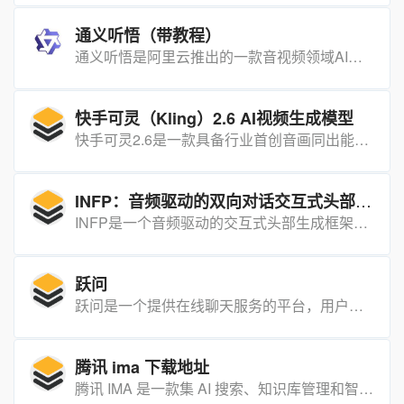
通义听悟（带教程）
通义听悟是阿里云推出的一款音视频领域AI产品，支持中英粤多语言识别、实时翻译、云盘音视频一键转、悬浮字幕、实时记录、全文概要、章节回顾、发言总结、问答回顾、关键词、待办事项等。知识类场景如职场开会、上课复习、媒体采访、分析师访谈、新媒体工作者整理视频、外语交流等特别适用。
快手可灵（Kling）2.6 AI视频生成模型
快手可灵2.6是一款具备行业首创音画同出能力的AI视频生成模型，以“听见画面，看见声音”为核心，支持文生音画、图生音画等功能，能一键生成含画面、语音、音效的完整视频，大幅降低创作门槛与成本。
INFP：音频驱动的双向对话交互式头部生成框架
INFP是一个音频驱动的交互式头部生成框架，能够在双向对话中动态合成具有逼真面部表情和节奏性头部姿态动作的代理视频。
跃问
跃问是一个提供在线聊天服务的平台，用户可以通过该平台获取信息、解答疑问或进行社交互动。
腾讯 ima 下载地址
腾讯 IMA 是一款集 AI 搜索、知识库管理和智能写作功能于一体的智能工作台，旨在通过人工智能技术提升用户在搜索、阅读和写作过程中的效率。