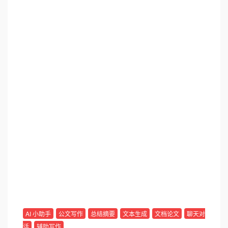
AI 小助手
公文写作
总结摘要
文本生成
文档论文
聊天对
话
辅助写作