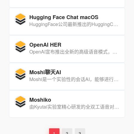
Hugging Face Chat macOS
HuggingFace公司最新推出的HuggingChat原生macOS客户端为macOS用户带来了无缝且直观的高级AI对话体验，支持本地使用语言模型，并集成了Markdown、网页浏览、代码语法高亮等实用功能。用户可以通过简单的安装步骤快速启动应用，随时享受强大的AI聊天能力。
OpenAI HER
OpenAI宣布推出全新的高级语音模式，为ChatGPT Plus和Team用户提供个性化交流体验。
Moshi聊天AI
Moshi是一个实验性的会话AI，能够进行实时的语音对话。
Moshiko
由Kyutai实验室精心研发的全双工语音对话系统，它通过结合先进的文本语言模型、神经音频编解码器和多流音频语言模型，实现了更自然、更流畅的人机对话体验。
1
2
3