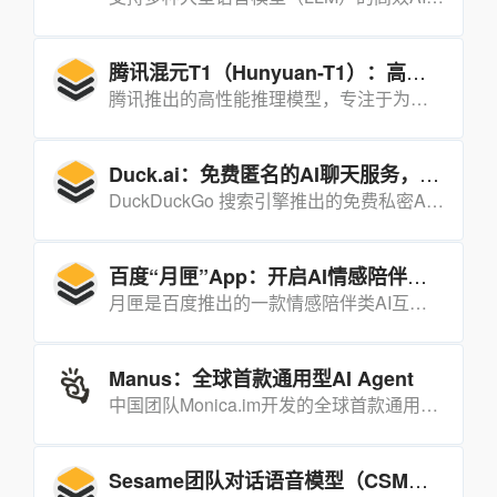
腾讯混元T1（Hunyuan-T1）：高效能推理模型
腾讯推出的高性能推理模型，专注于为用户提供高效、智能的对话体验，适用于多种场景的自然语言处理任务。
Duck.ai：免费匿名的AI聊天服务，保护隐私并支持多模型互动
DuckDuckGo 搜索引擎推出的免费私密AI聊天服务，用户无需注册即可使用，聊天内容不会被用于AI模型训练，同时通过代理技术隐藏用户IP地址，确保隐私。
百度“月匣”App：开启AI情感陪伴与沉浸式剧本互动之旅
月匣是百度推出的一款情感陪伴类AI互动应用，主打高自由度AI对话与沉浸式剧本互动两大核心功能。
Manus：全球首款通用型AI Agent
中国团队Monica.im开发的全球首款通用型AI Agent，能够独立思考、规划并执行复杂任务，直接交付完整成果。
Sesame团队对话语音模型（CSM）：让AI语音交互更自然