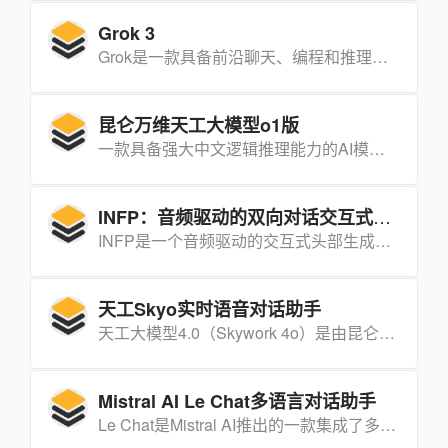
Grok 3
Grok是一款具备前沿聊天、编程和推理能力的人工智能工具，能够将文本概念转化为视觉现实，并在日常任务中提供实时洞察和辅助.
昆仑万维天工大模型o1版
一款具备强大中文逻辑推理能力的AI模型，能够处理复杂的数学、代码和逻辑推理任务。
INFP：音频驱动的双向对话交互式头部生成框架
INFP是一个音频驱动的交互式头部生成框架，能够在双向对话中动态合成具有逼真面部表情和节奏性头部姿态动作的代理视频。
天工Skyo实时语音对话助手
天工大模型4.0（Skywork 4o）是由昆仑万维推出的人工智能产品，集成了实时语音对话助手Skyo，具备快速响应、多语言对话能力，并能主动发起对话、实时打断，提供情感化反应和个性化声音定制功能。
Mistral AI Le Chat多语言对话助手
Le Chat是Mistral AI推出的一款集成了多模态能力、网络搜索、Canvas界面和图像生成等功能的多语言对话助手。