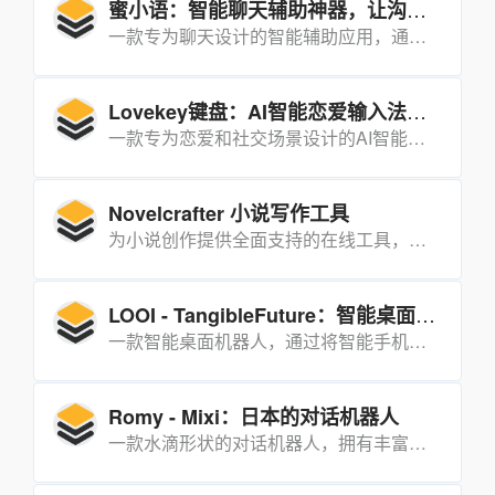
蜜小语：智能聊天辅助神器，让沟通更轻松
一款专为聊天设计的智能辅助应用，通过AI技术提供快速回复、聊天标签和热度调节等功能，帮助用户在恋爱、职场和日常社交中轻松应对各种聊天场景。
Lovekey键盘：AI智能恋爱输入法，让聊天不再尴尬
一款专为恋爱和社交场景设计的AI智能输入法，通过一键回复、聊天人设、开场白等功能，帮助用户提升聊天情商，轻松应对各种社交场景。
Novelcrafter 小说写作工具
为小说创作提供全面支持的在线工具，集成了知识库、故事板、手稿编辑、工作坊等多种功能，帮助作者高效地规划和创作小说。
LOOI - TangibleFuture：智能桌面机器人
一款智能桌面机器人，通过将智能手机吸附在一个可移动的支架上，使其具备视觉、听觉和障碍识别功能，能够与用户进行情感互动和多种智能操作。
Romy - Mixi：日本的对话机器人
一款水滴形状的对话机器人，拥有丰富的面部表情和动作，能够与用户进行深入的交流和互动。