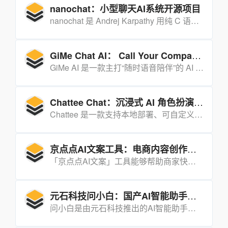
nanochat：小型聊天AI系统开源项目
nanochat 是 Andrej Karpathy 用纯 C 语言训练与推理 GPT-2 的“玩具级”教学项目，可在笔记本电脑上一分钟内完成文本生成，帮助开发者彻底理解大模型原理。
GiMe Chat AI： Call Your Companion
GiMe AI 是一款主打“随时语音陪伴”的 AI 伴侣应用，通过多模态大模型与情感计算技术，为用户提供 7×24 小时的情绪支持、生活助理与娱乐互动。
Chattee Chat：沉浸式 AI 角色扮演与创作平台
Chattee 是一款支持本地部署、可自定义 AI 角色、兼具语音通话与剧情创作功能的沉浸式 AI 互动工具。
京点点AI文案工具：电商内容创作的高效助手
「京点点AI文案」工具能够帮助商家快速生成高质量、高转化率的文案，支持多种场景，并且完全免费。其高效的操作和强大的功能为商家提供了极大的便利。
元石科技问小白：国产AI智能助手新标杆
问小白是由元石科技推出的AI智能助手，基于自研的元石大模型和DeepSeek-R1 671B满血版模型构建。它能够快速响应用户的各种需求，提供智能搜索、文本创作、逻辑推理、灵感辅助、高效阅读和资料整理等全方位服务。