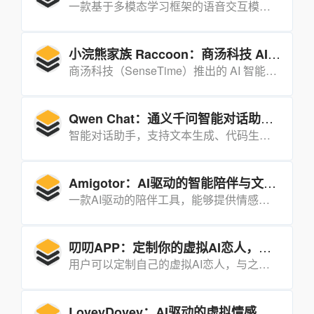
一款基于多模态学习框架的语音交互模型，旨在通过自然、连贯的语音生成技术提升语音助手的情感交互能力。
小浣熊家族 Raccoon：商汤科技 AI 智能助手
商汤科技（SenseTime）推出的 AI 智能助手，旨在通过自然语言处理和机器学习技术为用户提供便捷的智能服务，满足用户在信息查询、生活助手、学习辅助等方面的需求。
Qwen Chat：通义千问智能对话助手 最新Qwen2.5-Max
智能对话助手，支持文本生成、代码生成、图像生成等多种功能，能够帮助用户快速获取信息、解决问题并提高工作效率。
Amigotor：AI驱动的智能陪伴与文档交互工具
一款AI驱动的陪伴工具，能够提供情感支持、个性化聊天体验，并帮助用户高效管理文档和信息。
叨叨APP：定制你的虚拟AI恋人，陪你聊天、记账、背单词
用户可以定制自己的虚拟AI恋人，与之聊天、记账、背单词，无论多久，无论怎样，都会一直陪着你。
LoveyDovey：AI驱动的虚拟情感陪伴工具