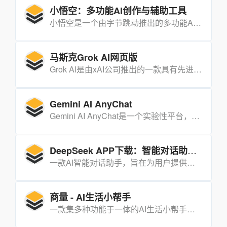
小悟空：多功能AI创作与辅助工具
小悟空是一个由字节跳动推出的多功能AI创作与辅助工具，涵盖了从文本创作、内容生成到虚拟人物互动等多种功能，旨在帮助用户高效完成各种创作和日常任务。
马斯克Grok AI网页版
Grok AI是由xAI公司推出的一款具有先进推理能力的网页版AI工具，支持推理、编程、视觉生成和创意创作等功能。
Gemini AI AnyChat
Gemini AI AnyChat是一个实验性平台，展示了 Gemini AI 在视觉处理领域的突破，能够同时处理实时视频和静态图像。
DeepSeek APP下载：智能对话助手的高效选择
一款AI智能对话助手，旨在为用户提供专业、高效的学习、工作和生活帮助。
商量 - AI生活小帮手
一款集多种功能于一体的AI生活小帮手，能够帮助用户高效处理日常事务，提升生活品质。