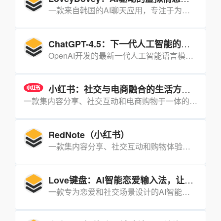
一款来自韩国的AI聊天应用，专注于为用户提供情感陪伴和浪漫体验，尤其受到“梦女”群体的喜爱。
ChatGPT-4.5：下一代人工智能的飞跃
OpenAI开发的最新一代人工智能语言模型，它在处理速度、多模态交互、对话管理等方面实现了显著提升，广泛应用于教育、创意写作、编程辅助等多个领域。
小红书：社交与电商融合的生活方式分享平台
一款集内容分享、社交互动和电商购物于一体的社交电商平台，用户可以在平台上分享生活点滴、购物心得，并直接购买推荐商品。
RedNote（小红书）
一款集内容分享、社交互动和购物体验于一体的中国社交平台，近年来在全球范围内迅速走红。它不仅提供短视频、图片和文字等多种内容形式，还通过强大的电商功能，让用户能够直接在应用内购买产品。
Love键盘：AI智能恋爱输入法，让聊天更有趣
一款专为恋爱和社交场景设计的AI智能输入法，通过一键回复、聊天人设和亲密度调节等功能，帮助用户提升聊天情商，轻松应对各种社交场景。