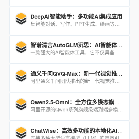
DeepAI智能助手：多功能AI集成应用
集智能对话、写作、PPT生成、绘画等多种功能于一体的AI应用，能够为用户提供高效、便捷的智能化服务，广泛应用于学习、工作和生活场景。
智谱清言AutoGLM沉思：AI智能体的深度研究与操作利器
一款强大的AI智能体工具，它不仅具备深度研究能力，还能实现实际操作，真正推动AI Agent进入“边想边干”的阶段。
通义千问QVQ-Max：新一代视觉推理模型
阿里通义千问团队推出的新一代视觉推理模型，能够“看懂”图片和视频内容，并结合信息进行分析、推理和解决问题。
Qwen2.5-Omni：全方位多模态旗舰模型
阿里开源的Qwen系列旗舰级端到端多模态大模型，能够无缝处理文本、图像、音频和视频等多种输入形式，并通过实时流式响应同时生成文本与自然语音合成输出。
ChatWise：高效多功能的本地化AI聊天工具
支持多种大型语言模型（LLM）的高效AI聊天工具，以本地数据存储、多模态交互和强大的性能优化为特点，致力于为用户提供安全、便捷且功能丰富的智能聊天体验。