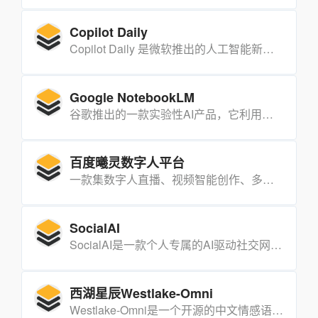
Copilot Daily
Copilot Daily 是微软推出的人工智能新闻播客服务，旨在为用户播报个性化的新闻和动态信息。
Google NotebookLM
谷歌推出的一款实验性AI产品，它利用谷歌强大的Gemini1.5Pro模型，为用户提供智能化的笔记整理和内容提炼服务。
百度曦灵数字人平台
一款集数字人直播、视频智能创作、多角色对话于一体的AI驱动平台，旨在为企业和个人提供高度定制化的数字人解决方案。
SocialAI
SocialAI是一款个人专属的AI驱动社交网络平台，专为个人反思、连接和情感支持设计。
西湖星辰Westlake-Omni
Westlake-Omni是一个开源的中文情感语音交互大语言模型，采用离散表示实现语音与文本模态的统一处理，支持低延迟生成和高质量的中文情感语音交互。