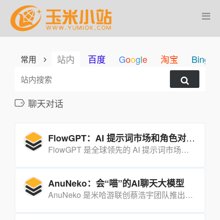
站内
百度
G
o
o
g
l
e
淘宝
Bing
常用
聊天对话
FlowGPT：AI 提示词市场和角色对话平台
FlowGPT 是全球领先的 AI 提示词市场和角色对话平台，提供海量 ChatGPT 提示词、AI 角色对话、AI 女友/男友等丰富功能。
AnuNeko：会“喵”的AI聊天大模型
AnuNeko 是米哈游联创蔡浩宇团队推出的拟人化黑猫 AI，主打情绪化、人格化实时对话，并瞄向游戏引擎级 AI 平台。