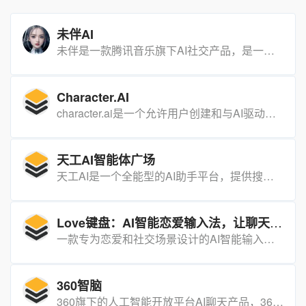
未伴AI
未伴是一款腾讯音乐旗下AI社交产品，是一个集 AI陪聊、AI伴侣写真等多个功能于一体的 AI 聊天产品。
Character.AI
character.ai是一个允许用户创建和与AI驱动的角色聊天的平台。这些角色可以是虚构的，也可以是基于真实人物的。character.ai使用大型语言模型来生成角色的响应，使其能够进行自然而引人入胜的对话。
天工AI智能体广场
天工AI是一个全能型的AI助手平台，提供搜索、对话、写作、文档分析、画画、制作PPT等多种智能服务。
Love键盘：AI智能恋爱输入法，让聊天更有趣
一款专为恋爱和社交场景设计的AI智能输入法，通过一键回复、聊天人设和亲密度调节等功能，帮助用户提升聊天情商，轻松应对各种社交场景。
360智脑
360旗下的人工智能开放平台AI聊天产品，360公司自主研发的大型语言模型（LLM），由360搜索、360人工智能等团队联合打造。