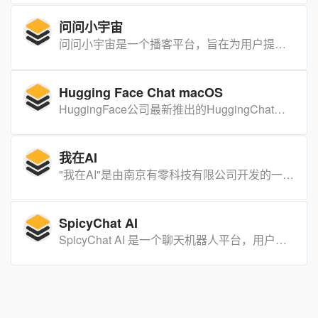
问问小宇宙
问问小宇宙是一个播客平台，旨在为用户提供一个探索各种话题的空间，分享知识，增进理解。产品以轻松有趣的方式，让听众在日常生活中也能接触到历史、理财、体育等多元化内容。
Hugging Face Chat macOS
HuggingFace公司最新推出的HuggingChat原生macOS客户端为macOS用户带来了无缝且直观的高级AI对话体验，支持本地使用语言模型，并集成了Markdown、网页浏览、代码语法高亮等实用功能。用户可以通过简单的安装步骤快速启动应用，随时享受强大的AI聊天能力。
我在AI
"我在AI"是由南京有零科技有限公司开发的一款免费人工智能软件，旨在通过提供定制化的智能体，为用户的生活带来更多便利和可能性。
SpicyChat AI
SpicyChat AI 是一个聊天机器人平台，用户可以创建和与 AI 角色进行互动。