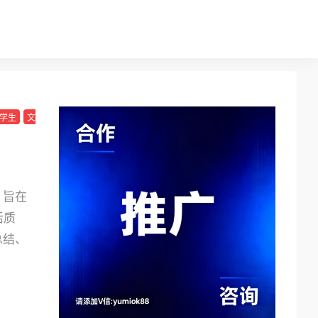
学生
文
，旨在
活质
总结、