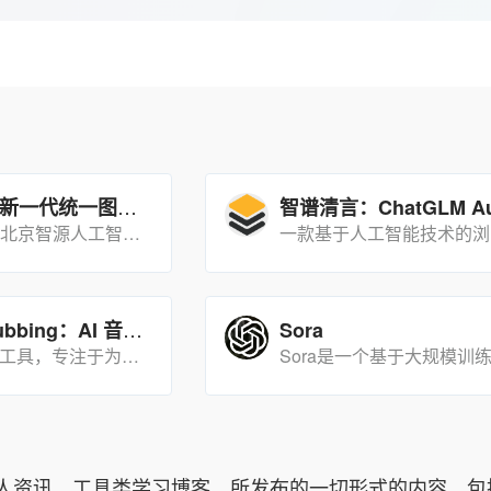
OmniGen：新一代统一图像生成模型
OmniGen是由北京智源人工智能研究院开发的新一代统一图像生成模型，能够处理多种图像生成任务，包括文本到图像生成、图像编辑等。
YouTube Dubbing：AI 音视频翻译配音工具
Sora
AI 音视频处理工具，专注于为视频创作者和观众提供自动翻译与配音服务，帮助用户轻松跨越语言障碍，提升内容的国际化程度。
人资讯、工具类学习博客，所发布的一切形式的内容，包