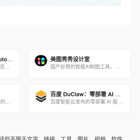
智谱清言：ChatGLM AutoGLM工作学习助手
美图秀秀设计室
一款基于人工智能技术的浏览器插件，旨在通过自然语言处理技术，帮助用户自动化执行网页和手机上的任务。
国产好用的智能AI制图工具，可智能抠图、设计、消除等，有多种模板可供选择。
百度 DuClaw：零部署 AI 服务，进一步降低智能体应用门槛
Sora是一个基于大规模训练的文本控制视频生成扩散模型。它能够生成长达1分钟的高清视频,涵盖广泛的视觉数据类型和分辨率。Sora通过在视频和图像的压缩潜在空间中训练,将其分解为时空位置补丁,实现了可扩展的视频生成。【使用教程点击下方链接】【需要科学上网】
百度智能云发布的零部署 AI 服务，免除镜像选择、服务器部署及 API Key 配置，实现 AI 智能体即开即用。
括但不限于文字、链接、工具、图片、视频、软件