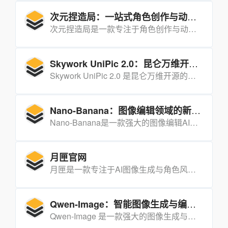
次元捏造局：一站式角色创作与动画制作工具
次元捏造局是一款专注于角色创作与动画制作的工具，它以强大的角色生成、自定义和动画制作功能，帮助创作者快速构建属于自己的动画角色和故事。
Skywork UniPic 2.0：昆仑万维开源的统一多模态生成与编辑模型
Skywork UniPic 2.0 是昆仑万维开源的高效多模态生成与编辑模型，集图像理解、生成和编辑能力于一体，旨在实现高效、高质、统一的多模态建模。
Nano-Banana：图像编辑领域的新突破
Nano-Banana是一款强大的图像编辑AI模型，以其卓越的角色还原、场景重构和图像融合能力在图像编辑领域脱颖而出。
月匣官网
月匣是一款专注于AI图像生成与角色风格统一的工具，通过一次设定即可在所有图像中保持角色风格的统一。
Qwen-Image：智能图像生成与编辑的创新工具
Qwen-Image 是一款强大的图像生成与编辑基础模型，能够实现复杂的文字渲染和精准的图像编辑，尤其在中文文字渲染方面表现出色，适用于多种艺术风格和应用场景。