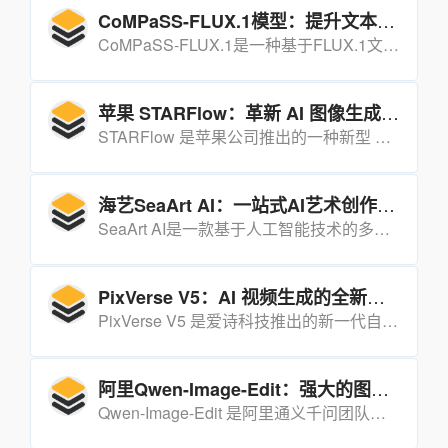
CoMPaSS-FLUX.1模型：提升文本到图像生成的空间理解能力
CoMPaSS-FLUX.1是一种基于FLUX.1文本到图像扩散模型的LoRA适配器，可显著提升生成图像时对物体空间关系的理解能力。
苹果 STARFlow：革新 AI 图像生成技术
STARFlow 是苹果公司推出的一种新型 AI 图像生成技术，旨在挑战当前主流的扩散模型，高效生成高分辨率图像。
海艺SeaArt AI：一站式AI艺术创作平台
SeaArt AI是一款基于人工智能技术的多功能创意平台，专注于通过AI生成高质量的数字艺术作品，集成了文本生成图像、图像编辑、视频生成等多种功能，旨在为用户提供一站式的创意解决方案。
PixVerse V5：AI 视频生成的全新突破
PixVerse V5 是爱诗科技推出的新一代自研 AI 视频生成大模型，它在视频生成速度、质量以及创作灵活性上实现了飞跃提升，降低了创作门槛，推动了 AI 视频生成从专业工具向大众化创作的转型。
阿里Qwen-Image-Edit：强大的图像生成与编辑基础模型
Qwen-Image-Edit 是阿里通义千问团队推出的图像编辑模型，凭借其强大的文本编辑能力和双重编码机制，在中文渲染和图像编辑领域表现出色，具有广泛的应用前景。