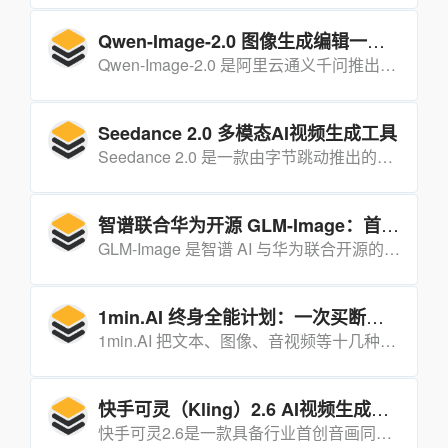
Qwen-Image-2.0 图像生成编辑一体化模型
Qwen-Image-2.0 是阿里云通义千问推出的新一代图像基础模型，首创 “生图 + 编辑” 一体化架构，原生支持 2K 分辨率与 1K token 超长指令，以极致质感与精准文字渲染实现视觉创作全流程高效落地。
Seedance 2.0 多模态AI视频生成工具
Seedance 2.0 是一款由字节跳动推出的下一代AI视频生成平台，能够在数秒内将文本、图片、视频、音频等多种素材转化为电影级高质量视频，凭借直观的操作流程和强大的AI能力，彻底革新视频创作模式，降低专业视频制作门槛。
智谱联合华为开源 GLM-Image：首个多模态 SOTA 模型全链路跑通昇腾芯片
GLM-Image 是智谱 AI 与华为联合开源的多模态图像生成模型，采用自回归 + 扩散解码器混合架构，全流程基于国产 AI 芯片开发，在文字渲染、语义理解等场景达到国际领先水平，支持文本生成图像、图像编辑等丰富任务。
1min.AI 终身全能计划：一次买断，浏览器里搞定写作-图像-音视频全流程
1min.AI 把文本、图像、音视频等十几种主流生成式 AI 能力打包成“终身订阅”，一次性付费即可在浏览器内无限调用，彻底告别按月续费。
快手可灵（Kling）2.6 AI视频生成模型
快手可灵2.6是一款具备行业首创音画同出能力的AI视频生成模型，以“听见画面，看见声音”为核心，支持文生音画、图生音画等功能，能一键生成含画面、语音、音效的完整视频，大幅降低创作门槛与成本。