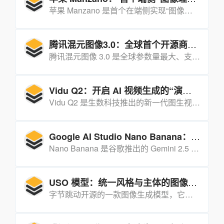
苹果 Manzano 是首个在端侧实现“图像理解+图像生成”统一架构的多模态大模型，用一套参数同时完成“看懂图”和“画出图”。
腾讯混元图像3.0：全球首个开源商用级原生多模态生图模型
腾讯混元图像 3.0 是全球参数量最大、支持世界知识推理与千字级语义理解的开源多模态图像生成模型，效果媲美顶尖闭源系统。
Vidu Q2：开启 AI 视频生成的“演技时代”
Vidu Q2 是生数科技推出的新一代图生视频大模型，它通过突破细微表情生成技术，实现了从“视频生成”到“演技生成”的跨越，为内容创作、影视产业、广告营销等领域带来了全新升级。
Google AI Studio Nano Banana：多模态图像生成与编辑工具
Nano Banana 是谷歌推出的 Gemini 2.5 Flash Image 多模态模型，擅长以极高一致性完成文本生成图像、图像编辑与多图融合任务，适合个人创作与商业设计。
USO 模型：统一风格与主体的图像生成利器
字节跳动开源的一款图像生成模型，它首次将“风格驱动”与“主体驱动”两类原本对立的图像生成任务统一到单一模型中，实现了风格相似性与主体一致性的双重优化。