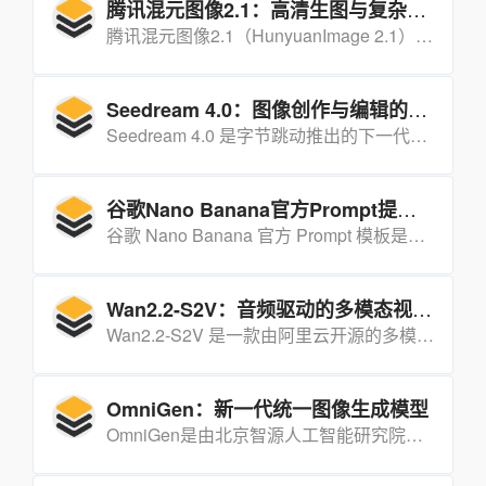
腾讯混元图像2.1：高清生图与复杂语义理解的突破
腾讯混元图像2.1（HunyuanImage 2.1）是腾讯最新发布的开源文生图大模型，支持原生2K高清生图，具备强大的复杂语义理解能力。
Seedream 4.0：图像创作与编辑的全能工具
Seedream 4.0 是字节跳动推出的下一代多模态 AI 图像生成模型，集图像生成与编辑功能于一体，能精准理解用户指令，快速生成高质量图像。
谷歌Nano Banana官方Prompt提示词
谷歌 Nano Banana 官方 Prompt 模板是一套专为 Gemini 2.5 Flash Image 模型设计的图像生成提示词模板，帮助用户快速生成高质量、风格多样的图像内容。
Wan2.2-S2V：音频驱动的多模态视频生成工具
Wan2.2-S2V 是一款由阿里云开源的多模态视频生成模型，仅需一张静态图片和一段音频，即可生成面部表情自然、口型一致、肢体动作丝滑的电影级数字人视频。
OmniGen：新一代统一图像生成模型
OmniGen是由北京智源人工智能研究院开发的新一代统一图像生成模型，能够处理多种图像生成任务，包括文本到图像生成、图像编辑等。