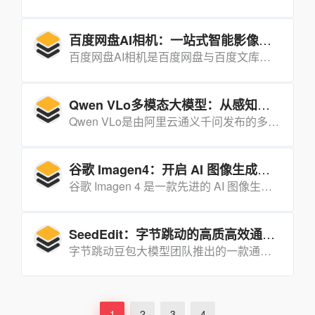
百度网盘AI相机：一站式智能影像解决方案
百度网盘AI相机是百度网盘与百度文库联合推出的一款集拍摄、存储、管理、处理于一体的智能影像工具，旨在为用户提供一站式的全模态影像服务。
Qwen VLo多模态大模型：从感知到生成的跨越
Qwen VLo是由阿里云通义千问发布的多模态统一理解与生成模型，它不仅能够“看懂”世界，更能基于理解进行高质量的再创造，真正实现了从感知到生成的跨越。
谷歌 Imagen4：开启 AI 图像生成新时代
谷歌 Imagen 4 是一款先进的 AI 图像生成模型，能够基于文本描述快速生成高质量、高分辨率的图像。
SeedEdit：字节跳动的高质高效通用图像编辑模型
字节跳动豆包大模型团队推出的一款通用图像编辑模型，用户仅需输入简单的自然语言指令，就能实现专业级的图像编辑效果。
1
2
3
4