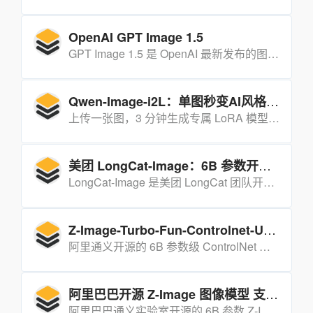
OpenAI GPT Image 1.5
GPT Image 1.5 是 OpenAI 最新发布的图像生成与编辑模型，可在 ChatGPT 内一句话出图、改图，效果更精准、文字更清晰、安全合规更严格。
Qwen-Image-i2L：单图秒变AI风格LoRA的零门槛神器
上传一张图，3 分钟生成专属 LoRA 模型，人人都能把照片变成可商用的个性化风格引擎。
美团 LongCat-Image：6B 参数开源图像生成与编辑 SOTA 模型
LongCat-Image 是美团 LongCat 团队开源的 6B 参数轻量化图像生成模型，在中文文字渲染和图像编辑领域达到开源 SOTA 水平，兼具高性能与低部署门槛，支持文生图、图像编辑等多元任务。
Z-Image-Turbo-Fun-Controlnet-Union：6B 参数精准图像生成控制引擎
阿里通义开源的 6B 参数级 ControlNet 统一模型，用消费级显卡就能对图像生成进行像素级精准控制。
阿里巴巴开源 Z-Image 图像模型 支持中英双语渲染且轻量化高效
阿里巴巴通义实验室开源的 6B 参数 Z-Image 图像生成模型，采用单流 DiT 架构，支持中英双语文字渲染，显存占用低至 16GB，适用于消费级设备。