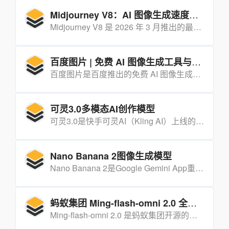
Midjourney V8：AI 图像生成速度提升 5 倍，原生支持 2K 高清渲染
Midjourney V8 是 2026 年 3 月推出的最新 AI 图像生成模型，生成速度提升 5 倍，原生支持 2K 高清渲染，为专业设计师和创作者带来更高效的工作流程。
百度图片 | 免费 AI 图像生成工具与海量高清图平台
百度图片是百度推出的免费 AI 图像生成工具，提供 AI 文字转图片、AI 照片编辑、海量高清图库等功能，完全免费使用。
可灵3.0多模态AI创作模型
可灵3.0是快手可灵AI（Kling AI）上线的新一代统一多模态AI创作模型，涵盖Video 3.0、Video 3.0 Omni、Image 3.0三大核心模块，以“电影级叙事+原生音画同步”为核心亮点，融合AI导演系统与视觉思维链技术，实现从图像到视频的全链路创作，兼顾专业性与易用性，适配个人、商业等多类创作需求。
Nano Banana 2图像生成模型
Nano Banana 2是Google Gemini App重磅更新后正式上线的AI图像生成模型，以2K默认分辨率、大幅提升的文字渲染能力为核心亮点，融合Pro级智能与Flash级速度，让普通用户也能快速创作高质量AI图像。
蚂蚁集团 Ming-flash-omni 2.0 全模态大模型
Ming-flash-omni 2.0 是蚂蚁集团开源的新一代全模态大模型，基于 Ling-2.0 MoE 架构打造，实现视觉语言理解、图像生成编辑、语音 / 音效 / 音乐统一生成三大能力全面升级，部分指标超越 Gemini 2.5 Pro，为多模态应用开发提供高效统一入口。