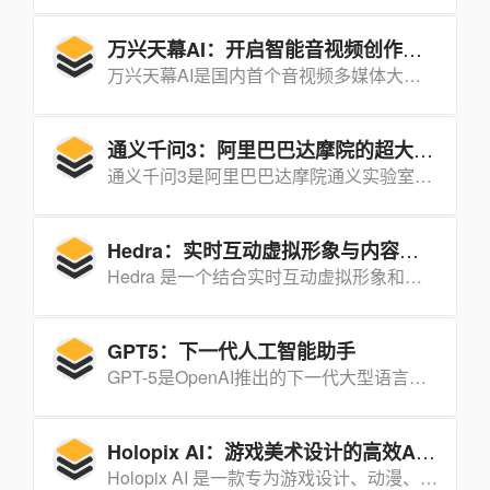
万兴天幕AI：开启智能音视频创作新时代
万兴天幕AI是国内首个音视频多媒体大模型，依托海量数据和先进AI技术，为创作者提供全链路创作支持，助力高效生成高质量音视频内容。
通义千问3：阿里巴巴达摩院的超大规模语言模型
通义千问3是阿里巴巴达摩院通义实验室发布的最新版本语言模型，具有强大的自然语言处理能力，支持多语言理解和生成，广泛应用于对话、文本生成、代码生成等场景。
Hedra：实时互动虚拟形象与内容创作平台
Hedra 是一个结合实时互动虚拟形象和内容创作功能的平台，支持用户快速生成高质量的图像、视频和音频内容，广泛应用于客户服务、培训和营销等领域。
GPT5：下一代人工智能助手
GPT-5是OpenAI推出的下一代大型语言模型，具有更强的自然语言理解和生成能力，能够进行多语言文本生成、对话理解、代码编写、逻辑推理等。
Holopix AI：游戏美术设计的高效AI助手
Holopix AI 是一款专为游戏设计、动漫、插画设计等领域打造的在线 AI 绘图创作平台，通过多模态创作、模型定制和全流程辅助等功能，为用户提供高效、专业的创作体验。