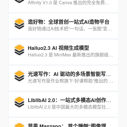
Affinity V1.0 是 Canva 推出的完全免费、整合矢量绘图、图像处理与排版的专业设计套件，剑指 Adobe 订阅制。
造好物：全球首创一站式AI造物平台
造好物通过AI技术把“一句话、一张图”变成可量产的实物，实现“人人都能开工厂”。
Hailuo2.3 AI 视频生成模型
Hailuo2.3 是 MiniMax 最新推出的旗舰级 AI 视频生成模型，用一句话即可生成 10 秒 1080P、电影级真实感与物理一致性的短片。
光速写作：AI 驱动的多场景智能写作助手
光速写作是作业帮旗下“好课帮助”推出的 AI 写作平台，可在 10 分钟内完成论文、报告、PPT 等全流程创作，显著提升写作效率。
LiblibAI 2.0：一站式多模态AI创作平台
LiblibAI 2.0 是中国最大的多模态模型社区推出的全新创作平台，集成图像、视频生成与模型训练于一体，支持免费算力与海量模型资源，旨在让创作者“零门槛”实现高质量AI创作。
苹果 Manzano： 首个端侧“图像理解+图像生成”统一架构的多模态大模型