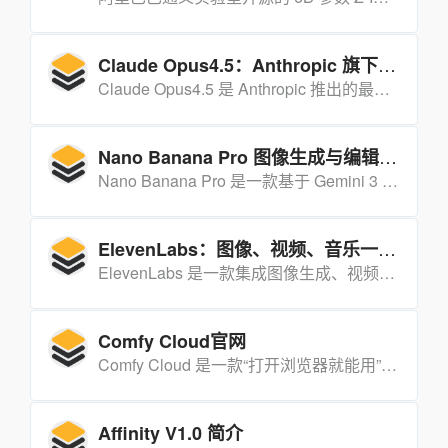
Claude Opus4.5：Anthropic 旗下的高性能混合推理 AI 模型
Claude Opus4.5 是 Anthropic 推出的最新旗舰混合推理 AI 模型，在编码、推理和长期任务管理方面表现卓越，同时大幅提升了安全性、效率与资源使用灵活性，能显著提高多类场景的生产力。
Nano Banana Pro 图像生成与编辑模型
Nano Banana Pro 是一款基于 Gemini 3 Pro 架构打造的图像生成与编辑模型，可生成 4K 高清图像，具备多对象融合、专业图像控制等能力，还支持联网生成与双重水印验证功能。
ElevenLabs：图像、视频、音乐一站式 AI 内容生成平台
ElevenLabs 是一款集成图像生成、视频生成、声音合成、音乐创作与音效设计的一站式 AI 内容生产平台，依托多模态模型矩阵，为用户提供高效、高质量的内容创作解决方案，适配商业与个人创作场景。
Comfy Cloud官网
Comfy Cloud 是一款“打开浏览器就能用”的云端 Stable Diffusion 平台，把原本需要高配显卡、复杂环境的 AI 绘图流程简化成“点开即生成”。
Affinity V1.0 简介