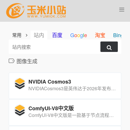
站内
百度
G
o
o
g
l
e
淘宝
Bing
常用
图像生成
NVIDIA Cosmos3
NVIDIACosmos3是英伟达于2026年发布的面向物理AI的开放世界基础模型。该模型采用全新混合Tra[…]
ComfyUI-V8中文版
ComfyUI-V8中文版是一款基于节点流程的开源AIGC创作工具整合包，专为国内用户量身定制。它将ComfyUI内核、Python运行环境、常用插件、预置模型以及绘世启动器打包为一体，实现解压即用、全中文界面、免安装配置的极致体验。最低支持NVIDIA GTX 1060显卡，让普通电脑用户也能轻松上手AI图像与视频生成创作。 一、主要功能