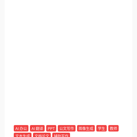
AI 办公
AI 翻译
PPT
公文写作
图像生成
学生
教师
文本生成
文档论文
辅助写作