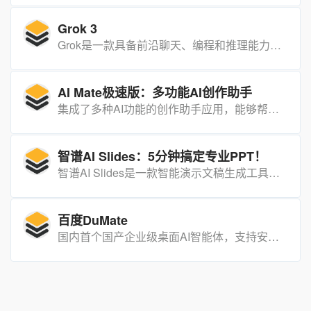
Grok 3
Grok是一款具备前沿聊天、编程和推理能力的人工智能工具，能够将文本概念转化为视觉现实，并在日常任务中提供实时洞察和辅助.
AI Mate极速版：多功能AI创作助手
集成了多种AI功能的创作助手应用，能够帮助用户快速生成故事、小说、推文、视频、艺术图片、音乐等多种内容，同时支持文案创作、改写、润色、翻译等功能，满足不同用户的多样化创作需求。
智谱AI Slides：5分钟搞定专业PPT！
智谱AI Slides是一款智能演示文稿生成工具，用户只需输入主题或上传文档，就能快速生成高质量PPT。
百度DuMate
国内首个国产企业级桌面AI智能体，支持安全沙箱隔离、跨应用办公自动化、数据分析与内容生成