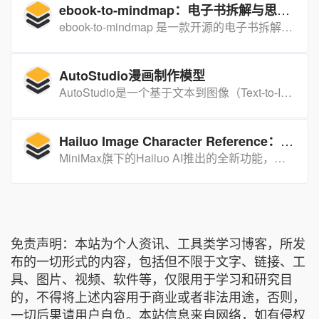
ebook-to-mindmap：电子书拆解与思维导图生成工具
ebook-to-mindmap 是一款开源的电子书拆解工具，可将电子书按章节拆分，并使用 AI 生成章节总结或思维导图。
AutoStudio漫画制作模型
AutoStudio是一个基于文本到图像（Text-to-Image, T2I）生成模型的多轮交互式图像生成框架。它由三个基于大型语言模型（Large Language Models, LLMs）的代理和一个基于稳定扩散（Stable Diffusion, SD）的代理组成，用于生成高质量的图像序列。
Hailuo Image Character Reference：基于单张图像生成多角度角色动态图像
MiniMax旗下的Hailuo AI推出的全新功能，能够基于单张图像生成多角度、多姿势的角色动态图像，广泛应用于影视、游戏、广告等领域。
免责声明：本站为个人资讯、工具类学习博客，所发
布的一切形式的内容，包括但不限于文字、链接、工
具、图片、视频、软件等，仅限用于学习和研究目
的，不得将上述内容用于商业或者非法用途，否则，
一切后果请用户自负。本站信息来自网络，如有侵权