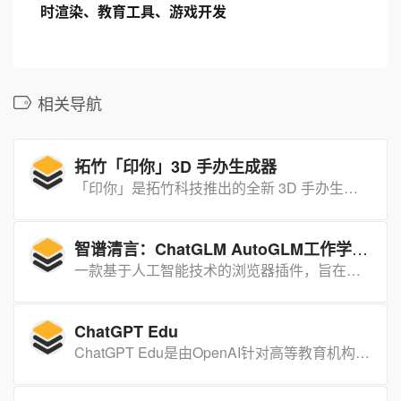
时渲染、教育工具、游戏开发
相关导航
拓竹「印你」3D 手办生成器
「印你」是拓竹科技推出的全新 3D 手办生成器，依托腾讯混元 3D 3.0 大模型，支持用户上传一张图片快速生成高质量、可打印的 3D 模型，大幅简化 3D 手办制作流程。
智谱清言：ChatGLM AutoGLM工作学习助手
一款基于人工智能技术的浏览器插件，旨在通过自然语言处理技术，帮助用户自动化执行网页和手机上的任务。
ChatGPT Edu
ChatGPT Edu是由OpenAI针对高等教育机构推出的一个AI工具，旨在帮助高等教育院校大规模应用AI技术。它基于GPT-4o模型，支持跨文本和视觉推理，并提供了企业级的安全承诺和数据隐私保护。