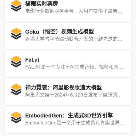
猫眼实时票房
电影行业数据服务平台，为用户提供了最新的电影票房信息、电影排片情况、观众评分和评论等在内的一系列专业电影行业数据分析详细数据。
Goku（悟空）视频生成模型
香港大学与字节跳动联合开发的一款先进的视频生成模型，能够根据文本或图片生成高质量的视频内容。
Fal.ai
FAL.AI 是一个专注于AI生成音频、视频和图像的云平台，通过其强大的技术吸引了大量开发者和企业客户。
神力霓裳：阿里影视妆造大模型
阿里大文娱于2024年6月29日发布了自研的影视妆造大模型“神力霓裳”，这是首个专门针对影视剧服饰造型设计而打造的AI大模型，可以快速生成各朝代的影视级服饰造型，辅助造型师进行创意设计。
EmbodiedGen：生成式3D世界引擎
EmbodiedGen是一个用于生成具有真实世界规模和物理真实感的交互式3D世界的工具，能够以较低成本生成多样化的3D资产，助力具身智能相关研究的泛化能力提升。