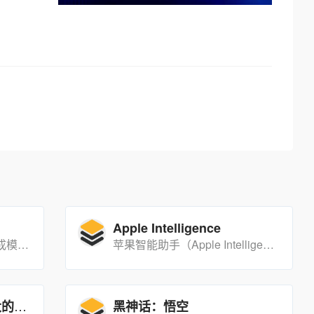
Apple Intelligence
Suno AI推出的V3.5音乐生成模型犹如一颗璀璨的新星照亮全球音乐舞台。这款颠覆性的AI工具能在数秒内创作出长达2分钟的高品质音乐作品，不仅涵盖了古典、爵士、Hip-hop、电子等多种音乐风格，还成功吸引了广大音乐爱好者和专业人士的目光。点击“链接直达”访问使用！
苹果智能助手（Apple Intelligence）是苹果公司推出的一款集成在iPhone、iPad和Mac中的智能服务，旨在帮助用户更高效地完成写作、表达和日常任务。它通过在设备上进行处理，保护用户的隐私，同时利用服务器端的模型处理更复杂的请求。
Claude Opus 4.1：强大的AI编程与任务处理工具
黑神话：悟空