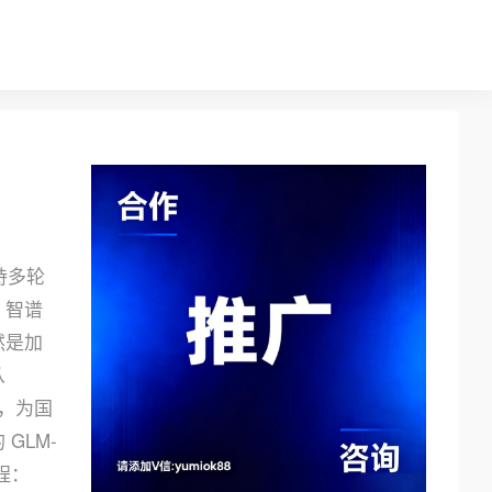
）
持多轮
。智谱
然是加
从
发布，为国
GLM-
教程：