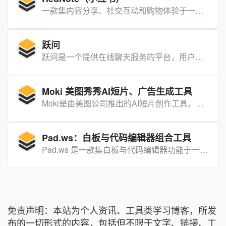
一款集内容分享、社交互动和购物体验于一体的中国社交平台，近年来在全球范围内迅速走红。它不仅提供短视频、图片和文字等多种内容形式，还通过强大的电商功能，让用户能够直接在应用内购买产品。
跃问
跃问是一个提供在线聊天服务的平台，用户可以通过该平台获取信息、解答疑问或进行社交互动。
Moki 美图秀秀AI短片、广告生成工具
Moki是由美图公司推出的AI短片创作工具，专注于辅助视频创作者打造动画短片、网文短剧、故事绘本和音乐视频（MV）。它基于美图自研的奇想智能大模型（MiracleVision），提供智能剪辑、自动配乐、音效添加和字幕生成等功能。
Pad.ws：白板与代码编辑器组合工具
Pad.ws 是一款集白板与代码编辑器功能于一体的在线协作工具，旨在为开发者和团队提供便捷的实时协作体验。
免责声明：本站为个人资讯、工具类学习博客，所发
布的一切形式的内容，包括但不限于文字、链接、工