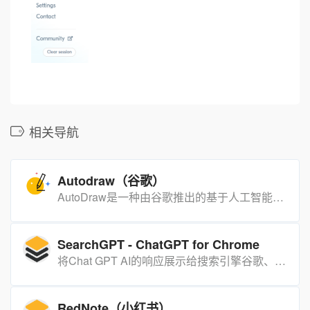
相关导航
Autodraw（谷歌）
AutoDraw是一种由谷歌推出的基于人工智能技术的在线图形绘制工具。它可以自动识别您所绘制的图形，并在右侧显示匹配的图片，从而帮助用户快速地创建专业质量的图像。AutoDraw可以让用户在没有必要掌握Photoshop等专业图像设计软件的情况下，轻松创建漂亮的图形。​
SearchGPT - ChatGPT for Chrome
将Chat GPT AI的响应展示给搜索引擎谷歌、必应等。用AI增强您的浏览体验。
RedNote（小红书）