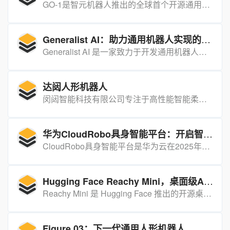
GO-1是智元机器人推出的全球首个开源通用具身智能基座大模型，基于ViLLA架构，让机器人“看得懂、想得通、做得准”。
Generalist AI：助力通用机器人实现的前沿技术平台
Generalist AI 是一家致力于开发通用机器人技术的创新公司，专注于通过先进的数据、模型和硬件技术推动机器人在灵活性和协作能力方面的突破，旨在让机器人在未来的人类生活和工业场景中发挥更大作用。
达闼人形机器人
闵闼智能科技有限公司专注于高性能智能柔性关节的研发和生产，其自研的系列产品---智能柔性关节解决了服务机器人硬件设计中的核心部件问题，确保了机 器人关节的智能化和灵活性和多关节系统控制能力。
华为CloudRobo具身智能平台：开启智能机器人新时代
CloudRobo具身智能平台是华为云在2025年6月20日的华为开发者大会2025上发布的创新平台，旨在通过强大的多模态能力和思维能力，为机器人提供智能决策支持，加速具身智能的创新。
Hugging Face Reachy Mini，桌面级AI机器人新宠！
Reachy Mini 是 Hugging Face 推出的开源桌面机器人，专为 AI 开发者设计，支持 Python 编程，接入 Hugging Face Hub，轻松玩转 170 万+ AI 模型。
Figure 03：下一代通用人形机器人