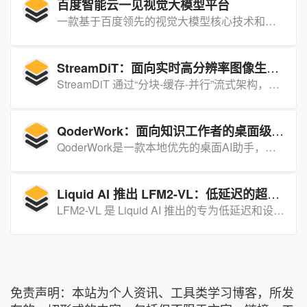
百度智能云一见视觉大模型平台
一款基于百度领先的视觉大模型核心技术和丰富的场景化算法方案，致力于帮助企业和行业伙伴零门槛、低成本建设专业级视觉AI应用的平台。
StreamDiT：面向实时高分辨率图像生成的流式扩散Transformer引擎
StreamDiT 通过“分块-缓存-并行”流式架构，让消费级显卡也能实时生成 2K+ 图像，同时保持扩散模型的高保真细节。
QoderWork：面向知识工作者的桌面级AI智能体助手
QoderWork是一款本地优先的桌面AI助手，能够理解自然语言指令并自主规划、执行和交付任务，将智能体能力从代码领域扩展到日常办公场景。
Liquid AI 推出 LFM2-VL：低延迟的超高效视觉语言模型
LFM2-VL 是 Liquid AI 推出的专为低延迟和设备适应性部署而优化的视觉语言模型系列。
免责声明：本站为个人资讯、工具类学习博客，所发