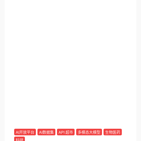
AI开放平台
AI数据集
API 超市
多模态大模型
生物医药
科研