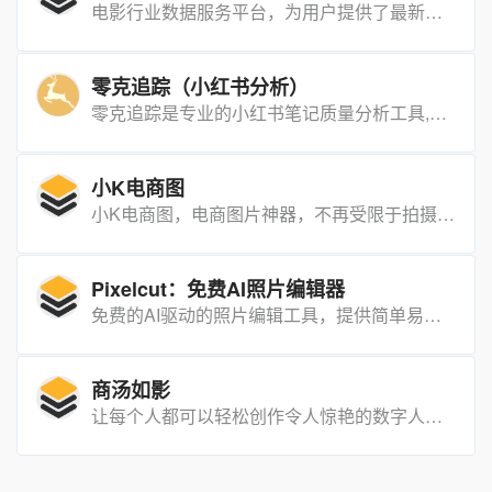
电影行业数据服务平台，为用户提供了最新的电影票房信息、电影排片情况、观众评分和评论等在内的一系列专业电影行业数据分析详细数据。
零克追踪（小红书分析）
零克追踪​是专业的小红书笔记质量分析工具,可以对小红书笔记的推送人群,笔记的关键词和分类进行检测。
小K电商图
小K电商图，电商图片神器，不再受限于拍摄模特和拍摄地点，无需模特拍摄，减少成本。 提升效率，可定制专属 AI 模特，简单操作即可生成适合世界各地市场的AI模特和AI场景的电商图片。
Pixelcut：免费AI照片编辑器
免费的AI驱动的照片编辑工具，提供简单易用的界面和强大的功能，帮助用户快速生成高质量的产品照片和创意图片，无需专业摄影设备或技能。
商汤如影
让每个人都可以轻松创作令人惊艳的数字人短视频。通过数字人形象定制、声音克隆技术，能够生成出比拟真实人物的外貌、表情、动作和声音，并且通过AI文案功能快速生成企业宣传、网络营销文案，使创作效率得到更进一步的提升。