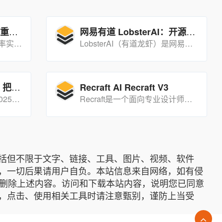
MipMap：高效实景三维重建解决方案
网易有道 LobsterAI：开源免费 OpenClaw 国产 AI 智能体全解析
MipMap 是一款专注于高效率实景三维重建的工具，能够快速生成高精度的三维模型和二维地图，广泛应用于测绘、能源、消防和自然资源监测等领域。
LobsterAI（有道龙虾）是网易有道基于 OpenClaw 架构打造的开源免费、全中文、图形化、本地安全桌面 AI 智能体，7×24 小时执行办公与自动化任务，支持钉钉 / 飞书远程操控。
ChatGPT Atlas浏览器：把AI原生塞进浏览器的“超助手”
Recraft AI Recraft V3
ChatGPT Atlas是OpenAI 2025年10月发布的AI原生浏览器，把ChatGPT直接嵌入内核，让网页浏览变成“对话+代办”一体化体验。
Recraft是一个面向专业设计师的高端图像生成和编辑工具，提供无限设计可能性，强调创意与效率的结合。
括但不限于文字、链接、工具、图片、视频、软件
，一切后果请用户自负。本站信息来自网络，如有侵
底删除上述内容。访问和下载本站内容，说明您已同意
，点击、使用相关工具时请注意甄别，谨防上当受