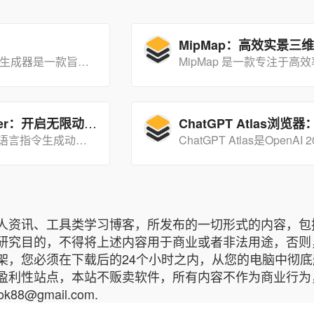
Haiper AI视频生成器是一款旨在简化视频创作流程的智能工具，由原Google DeepMind和Tiktok的华人工程师/科学家成立，支持文生视频、图生视频和视频重绘等功能。
AnimeGamer：开启无限动漫生活模拟的AI工具
能够通过自然语言指令生成动态的动漫游戏世界，并预测下一游戏状态，为用户带来沉浸式的动漫角色交互体验。
人资讯、工具类学习博客，所发布的一切形式的内容，包
研究目的，不得将上述内容用于商业或者非法用途，否则
架，您必须在下载后的24个小时之内，从您的电脑中彻
盈利性站点，本站不贩卖软件，所有内容不作为商业行为
8@gmail.com.