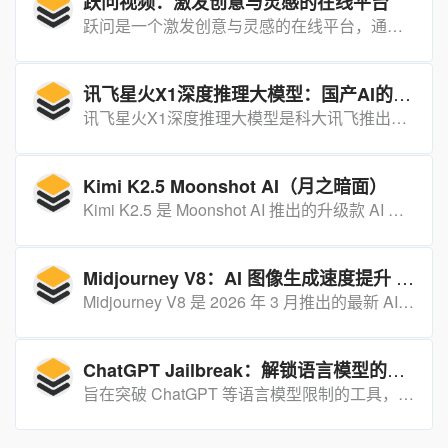
跃问视频：激发创意与灵感的在线平台
跃问是一个激发创意与灵感的在线平台，通过提供丰富的场景描述和互动功能，帮助用户快速找到创作灵感。
讯飞星火X1深度推理大模型：国产AI的创新突破
讯飞星火X1深度推理大模型是科大讯飞推出的一款基于全国产算力训练的深度推理大模型，旨在为教育、医疗、企业应用等多个领域提供高效、自主可控的AI解决方案。
Kimi K2.5 Moonshot AI（月之暗面）
Kimi K2.5 是 Moonshot AI 推出的升级款 AI 模型，凭借视觉能力与工具调用功能的双重优化，大幅提升了模型的实用价值，向代理式智能更进一步。
Midjourney V8：AI 图像生成速度提升 5 倍，原生支持 2K 高清渲染
Midjourney V8 是 2026 年 3 月推出的最新 AI 图像生成模型，生成速度提升 5 倍，原生支持 2K 高清渲染，为专业设计师和创作者带来更高效的工作流程。
ChatGPT Jailbreak：解锁语言模型的无限可能
旨在突破 ChatGPT 等语言模型限制的工具，通过特定的提示或操作，使模型能够执行超出其原始设计范围的任务。