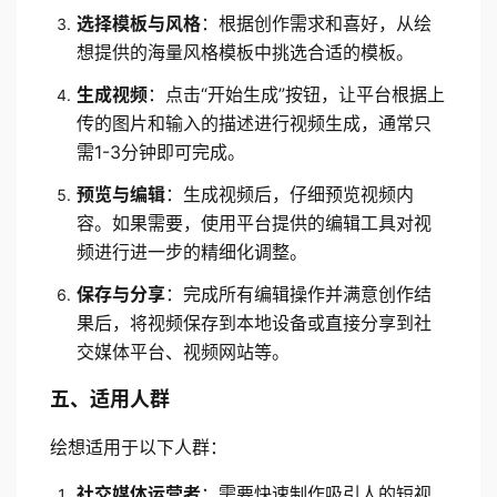
选择模板与风格
：根据创作需求和喜好，从绘
想提供的海量风格模板中挑选合适的模板。
生成视频
：点击“开始生成”按钮，让平台根据上
传的图片和输入的描述进行视频生成，通常只
需1-3分钟即可完成。
预览与编辑
：生成视频后，仔细预览视频内
容。如果需要，使用平台提供的编辑工具对视
频进行进一步的精细化调整。
保存与分享
：完成所有编辑操作并满意创作结
果后，将视频保存到本地设备或直接分享到社
交媒体平台、视频网站等。
五、适用人群
绘想适用于以下人群：
社交媒体运营者
：需要快速制作吸引人的短视