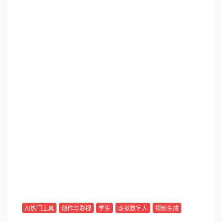
AI热门工具
创作与影视
学生
虚拟数字人
视频生成