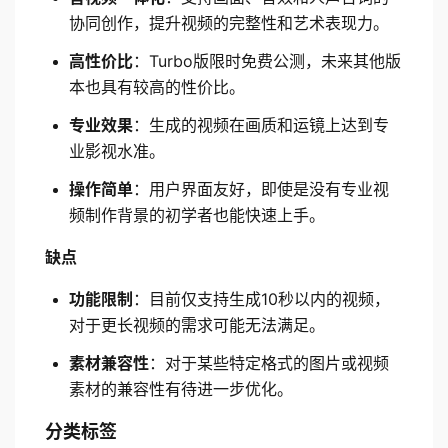
协同创作，提升视频的完整性和艺术表现力。
高性价比
：Turbo版限时免费公测，未来其他版
本也具有较高的性价比。
专业效果
：生成的视频在画质和运镜上达到专
业影视水准。
操作简单
：用户界面友好，即使是没有专业视
频制作背景的初学者也能快速上手。
缺点
功能限制
：目前仅支持生成10秒以内的视频，
对于更长视频的需求可能无法满足。
素材兼容性
：对于某些特定格式的图片或视频
素材的兼容性有待进一步优化。
分类标签