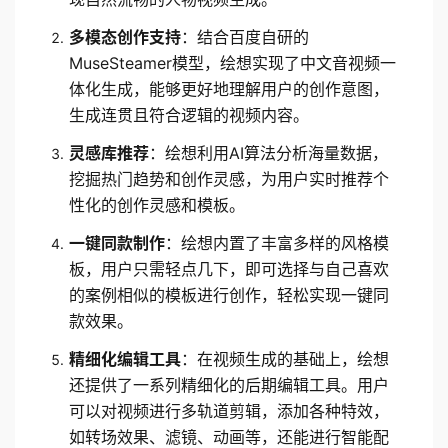
多模态创作支持
：结合百度自研的
MuseSteamer模型，绘想实现了中文音视频一
体化生成，能够更好地理解用户的创作意图，
生成连贯且符合逻辑的视频内容。
灵感库推荐
：绘想利用AI算法分析海量数据，
挖掘热门趋势和创作灵感，为用户实时推荐个
性化的创作灵感和模板。
一键同款制作
：绘想内置了丰富多样的风格模
板，用户只需轻点几下，即可选择与自己喜欢
的案例相似的模板进行创作，轻松实现一键同
款效果。
精细化编辑工具
：在视频生成的基础上，绘想
还提供了一系列精细化的后期编辑工具。用户
可以对视频进行多轨道剪辑，添加各种特效，
如转场效果、滤镜、动画等，还能进行智能配