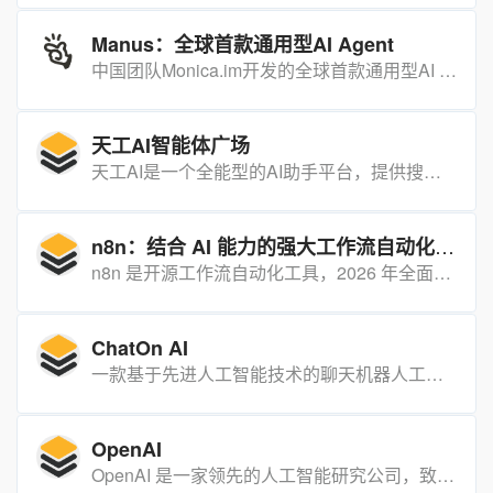
Manus：全球首款通用型AI Agent
中国团队Monica.im开发的全球首款通用型AI Agent，能够独立思考、规划并执行复杂任务，直接交付完整成果。
天工AI智能体广场
天工AI是一个全能型的AI助手平台，提供搜索、对话、写作、文档分析、画画、制作PPT等多种智能服务。
n8n：结合 AI 能力的强大工作流自动化工具，代码灵活性与无代码速度的完美融合
n8n 是开源工作流自动化工具，2026 年全面整合 AI 能力，兼具代码灵活性与无代码速度，适合企业自动化。
ChatOn AI
一款基于先进人工智能技术的聊天机器人工具，它集成了GPT-4等强大模型，为用户提供多功能的智能辅助体验。
OpenAI
OpenAI 是一家领先的人工智能研究公司，致力于开发安全且有益的人工智能技术。它创建了一系列突破性的产品和工具，在自然语言处理、计算机视觉和强化学习等领域取得了重大进展。