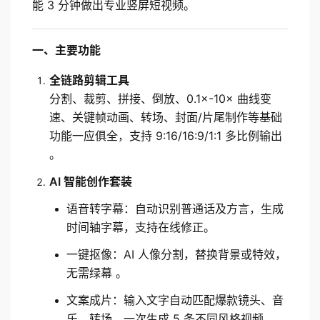
能 3 分钟做出专业竖屏短视频。
一、主要功能
全链路剪辑工具
分割、裁剪、拼接、倒放、0.1×-10× 曲线变
速、关键帧动画、转场、封面/片尾制作等基础
功能一应俱全，支持 9:16/16:9/1:1 多比例输出 
。
AI 智能创作套装
语音转字幕：自动识别普通话及方言，生成
时间轴字幕，支持在线修正。
一键抠像：AI 人像分割，替换背景或特效，
无需绿幕 。
文案成片：输入文字自动匹配爆款镜头、音
乐、转场，一次生成 5 条不同风格视频。