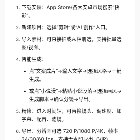
下载安装：App Store/各大安卓市场搜索“快
影”。
新建项目：选择“剪辑”或“AI 创作”入口。
导入素材：可直接拍或从相册选，支持批量选
图/视频。
智能生成：
点“文案成片”→输入文字→选择风格→一键
生成。
或点“小说漫”→粘贴小说段落→选择画风→
生成脚本→确认分镜→导出。
精修：进入时间轴，可替换镜头、调速度、加
字幕、配音、滤镜。
导出：分辨率可选 720 P/1080 P/4K，帧率 
24/30/60 fps，支持无水印导出（VIP）。