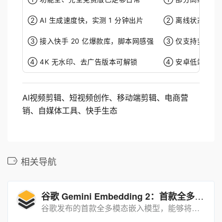
② AI 生成速度快，实测 1 分钟出片
② 离线状态无法使
③ 接入快手 20 亿爆款库，脚本网感强
③ 仅支持竖屏为
④ 4K 无水印、去广告版本可解锁
④ 安卓低端机 4
AI视频剪辑、短视频创作、移动端剪辑、电商营
销、自媒体工具、快手生态
相关导航
谷歌 Gemini Embedding 2：首款全多模态嵌入模型，打破模态壁垒
谷歌发布的首款全多模态嵌入模型，能够将文本、图片、视频、音频和文档映射到统一嵌入向量空间，支持跨模态检索与分类。