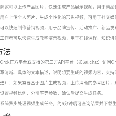
示：商家可以上传产品图片，快速生成产品展示视频，用于商
频：用户上传个人照片，生成个性化的形象视频，可用于社交
企业可以快速制作营销视频，用于品牌宣传、活动推广、新品
教育工作者可以快速生成教学演示视频，用于在线课程、知识
方法
Grok官方平台或支持的第三方API平台（如6ai.chat）访问Gro
：编写清晰、具体的文本描述，说明想要生成的视频内容，支
（可选）：如果需要基于图片生成视频，上传清晰的参考图片
数：设置视频比例、分辨率等参数，确认后提交生成任务。
成：系统异步处理视频生成任务，约5分钟后可查询结果并下载