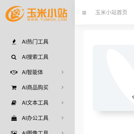
玉米小站首页
AI热门工具
AI搜索工具
AI智能体
AI商品购买
AI文本工具
AI办公工具
AI图像工具