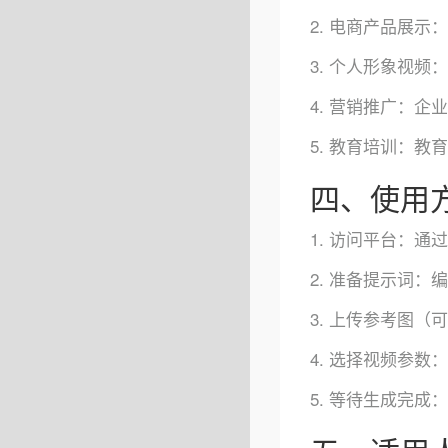
2. 电商产品展
3. 个人形象视
4. 营销推广：
5. 教育培训：
四、使用
1. 访问平台：通过
2. 准备提示词
3. 上传参考图
4. 选择视频参
5. 等待生成完