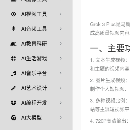
AI视频工具
Grok 3 Plu
AI音频工具
成高质量视频内容。
AI教育科研
一、主要
AI生活游戏
1. 文本生成视
和主题的视频内容
AI音乐平台
2. 图片生成视
AI艺术设计
制作个人短视频、
3. 多种视频比例
AI编程开发
站等主流短视频平
AI大模型
4. 720P高