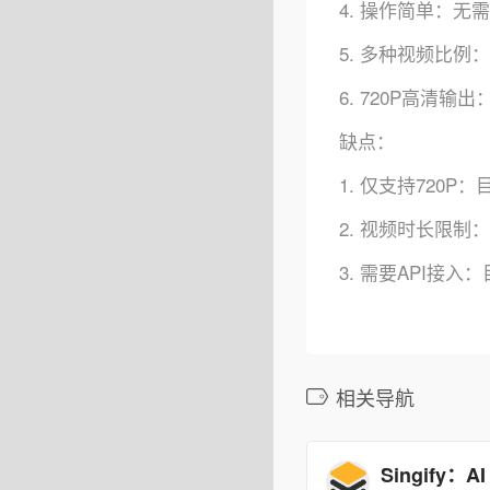
4. 操作简单：
5. 多种视频比
6. 720P高清
缺点：
1. 仅支持72
2. 视频时长限
3. 需要API接
相关导航