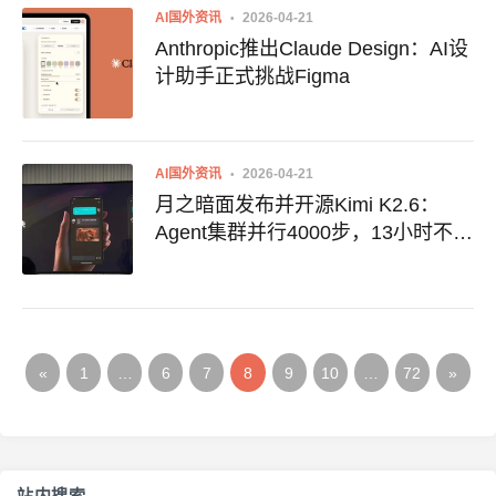
AI国外资讯
2026-04-21
Anthropic推出Claude Design：AI设
计助手正式挑战Figma
AI国外资讯
2026-04-21
月之暗面发布并开源Kimi K2.6：
Agent集群并行4000步，13小时不间
断编程超越GPT-5.4
«
1
…
6
7
8
9
10
…
72
»
站内搜索