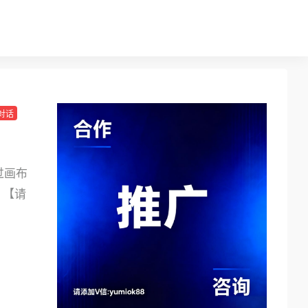
对话
过画布
。【请