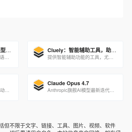
Sesame团队对话语音模型（CSM）：让AI语音交互更自然
Cluely：智能辅助工具，助力高效学习与考试
一款基于多模态学习框架的语音交互模型，旨在通过自然、连贯的语音生成技术提升语音助手的情感交互能力。
提供智能辅助功能的工具，尤其在学习和考试场景中表现出色，其核心优势在于“真正无法检测”，能够帮助用户在屏幕共享等场景下保持信息的隐蔽性。
Claude Opus 4.7
SadTalker:学习现实的3D运动系数风格化音频驱动的单图像说话的脸动画。
Anthropic旗舰AI模型最新迭代，编程能力超越GPT-5.4和Gemini 3.1 Pro，核心突破在于「更靠谱」而非「更聪明」，任务可靠性和答案准确性大幅提升。
括但不限于文字、链接、工具、图片、视频、软件