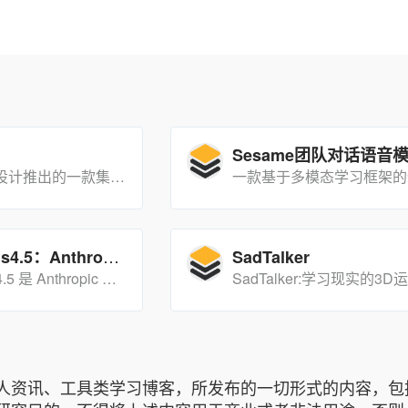
稿定ai是稿定设计推出的一款集ai设计,ai绘画网站,ai文案写作,ai商品合成,ai场景,ai素材生成为一体的ai工具! 注册用户20次免费生成机会，作为灵感参考和学习真的非常不错！
Claude Opus4.5：Anthropic 旗下的高性能混合推理 AI 模型
SadTalker
Claude Opus4.5 是 Anthropic 推出的最新旗舰混合推理 AI 模型，在编码、推理和长期任务管理方面表现卓越，同时大幅提升了安全性、效率与资源使用灵活性，能显著提高多类场景的生产力。
人资讯、工具类学习博客，所发布的一切形式的内容，包