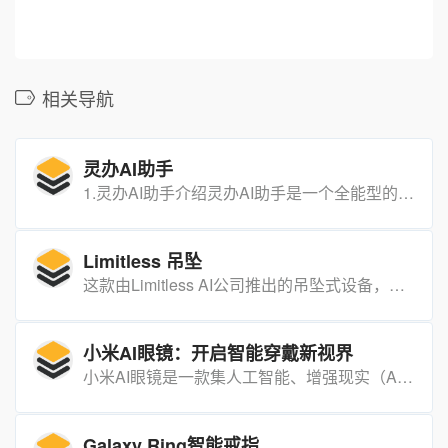
相关导航
灵办AI助手
1.灵办AI助手介绍灵办AI助手是一个全能型的人工智能工具，旨在通过多种功能提升用户的工作和学习效率。它通[…]
Limitless 吊坠
这款由Limitless AI公司推出的吊坠式设备，自称为世界上最小的AI可穿戴设备，专注于提升用户的注意力和记忆力，尤其在会议和谈话等对话场景中表现出色。【需要科学上网】
小米AI眼镜：开启智能穿戴新视界
小米AI眼镜是一款集人工智能、增强现实（AR）和音频技术于一体的智能穿戴设备，旨在通过创新的交互方式提升用户的日常生活和工作效率。
Galaxy Ring智能戒指