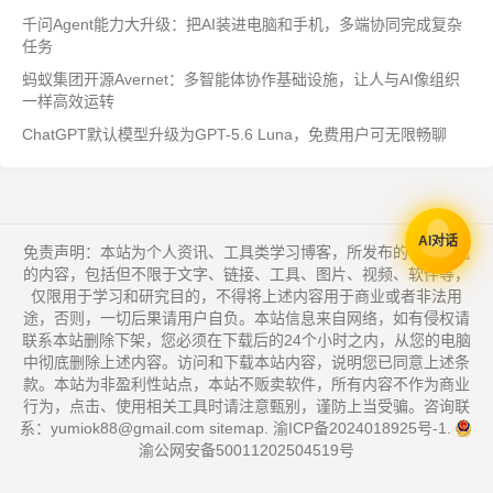
千问Agent能力大升级：把AI装进电脑和手机，多端协同完成复杂
任务
蚂蚁集团开源Avernet：多智能体协作基础设施，让人与AI像组织
一样高效运转
ChatGPT默认模型升级为GPT-5.6 Luna，免费用户可无限畅聊
AI对话
免责声明：本站为个人资讯、工具类学习博客，所发布的一切形式
的内容，包括但不限于文字、链接、工具、图片、视频、软件等，
仅限用于学习和研究目的，不得将上述内容用于商业或者非法用
途，否则，一切后果请用户自负。本站信息来自网络，如有侵权请
联系本站删除下架，您必须在下载后的24个小时之内，从您的电脑
中彻底删除上述内容。访问和下载本站内容，说明您已同意上述条
款。本站为非盈利性站点，本站不贩卖软件，所有内容不作为商业
行为，点击、使用相关工具时请注意甄别，谨防上当受骗。咨询联
系：yumiok88@gmail.com
sitemap
.
渝ICP备2024018925号-1
.
渝公网安备50011202504519号