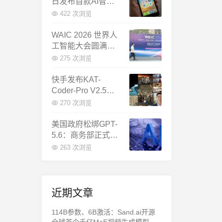
日发布首款AI智能
体终端：大模型公
422 次浏览
司造手机抢跑
WAIC 2026 世界人
工智能大会圆满闭
幕：多项重磅成果
275 次浏览
发布，上海成为全
球AI合作新中心
快手发布KAT-
Coder-Pro V2.5：
首个能端到端跑通
270 次浏览
完整工程的国产AI
编程模型
美国政府松绑GPT-
5.6：商务部正式放
行，OpenAI本周全
263 次浏览
面推出
近期文章
114B参数、6B激活：Sand.ai开源