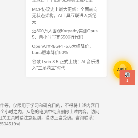
全球首个千亿MoE视频生成模型
MCP协议史上最大更新：全面转向
无状态架构，AI工具互联进入新纪
元
近300万人围观Karpathy实测Opus
5：两小时写完5500行代码
OpenAI宣布GPT-5.6大幅降价，
Luna版本降价80%
谷歌 Lyria 3.5 正式上线：AI 音乐进
入"三足鼎立"时代
AI对话
1
件等，仅限用于学习和研究目的，不得将上述内容用
4个小时之内，从您的电脑中彻底删除上述内容。访问
相关工具时请注意甄别，谨防上当受骗。咨询联系：
504519号