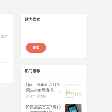
站内搜索
搜
，面对
索：
热门推荐
QuestMobile六月AI
原生App月活榜：豆
包3.8亿断层第一，
474 次浏览
千问增速暴涨近58
倍
阶跃星辰官宣7月13