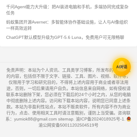
千问Agent能力大升级：把AI装进电脑和手机，多端协同完成复杂
任务
蚂蚁集团开源Avernet：多智能体协作基础设施，让人与AI像组织
一样高效运转
ChatGPT默认模型升级为GPT-5.6 Luna，免费用户可无限畅聊
AI对话
免责声明：本站为个人资讯、工具类学习博客，所发布的一切形式
的内容，包括但不限于文字、链接、工具、图片、视频、软件等，
仅限用于学习和研究目的，不得将上述内容用于商业或者非法用
途，否则，一切后果请用户自负。本站信息来自网络，如有侵权请
联系本站删除下架，您必须在下载后的24个小时之内，从您的电脑
中彻底删除上述内容。访问和下载本站内容，说明您已同意上述条
款。本站为非盈利性站点，本站不贩卖软件，所有内容不作为商业
行为，点击、使用相关工具时请注意甄别，谨防上当受骗。咨询联
系：yumiok88@gmail.com
sitemap
.
渝ICP备2024018925号-1
.
渝公网安备50011202504519号