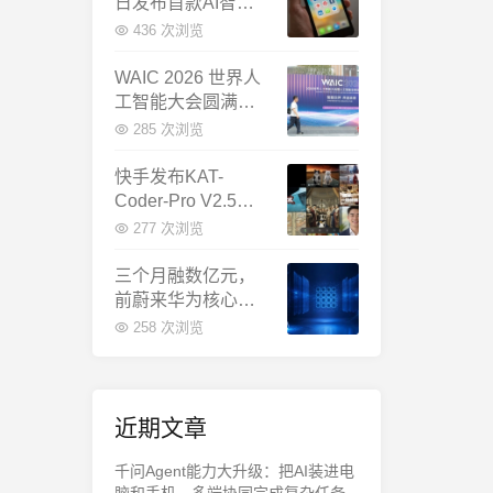
日发布首款AI智能
体终端：大模型公
436 次浏览
司造手机抢跑
WAIC 2026 世界人
工智能大会圆满闭
幕：多项重磅成果
285 次浏览
发布，上海成为全
球AI合作新中心
快手发布KAT-
Coder-Pro V2.5：
首个能端到端跑通
277 次浏览
完整工程的国产AI
编程模型
三个月融数亿元，
前蔚来华为核心成
员联手创立日冕开
258 次浏览
物，押注具身世界
模型
近期文章
千问Agent能力大升级：把AI装进电