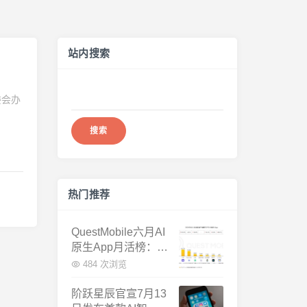
站内搜索
搜
委会办
索：
热门推荐
QuestMobile六月AI
原生App月活榜：豆
包3.8亿断层第一，
484 次浏览
千问增速暴涨近58
倍
阶跃星辰官宣7月13