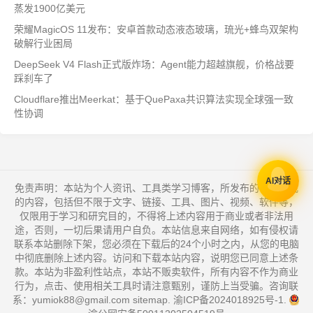
蒸发1900亿美元
荣耀MagicOS 11发布：安卓首款动态液态玻璃，琉光+蜂鸟双架构
破解行业困局
DeepSeek V4 Flash正式版炸场：Agent能力超越旗舰，价格战要
踩刹车了
Cloudflare推出Meerkat：基于QuePaxa共识算法实现全球强一致
性协调
AI对话
免责声明：本站为个人资讯、工具类学习博客，所发布的一切形式
的内容，包括但不限于文字、链接、工具、图片、视频、软件等，
仅限用于学习和研究目的，不得将上述内容用于商业或者非法用
途，否则，一切后果请用户自负。本站信息来自网络，如有侵权请
联系本站删除下架，您必须在下载后的24个小时之内，从您的电脑
中彻底删除上述内容。访问和下载本站内容，说明您已同意上述条
款。本站为非盈利性站点，本站不贩卖软件，所有内容不作为商业
行为，点击、使用相关工具时请注意甄别，谨防上当受骗。咨询联
系：yumiok88@gmail.com
sitemap
.
渝ICP备2024018925号-1
.