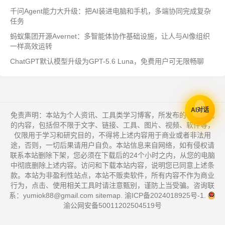
千问Agent能力大升级：把AI装进电脑和手机，多端协同完成复杂
任务
蚂蚁集团开源Avernet：多智能体协作基础设施，让人与AI像组织
一样高效运转
ChatGPT默认模型升级为GPT-5.6 Luna，免费用户可无限畅聊
AI对话
免责声明：本站为个人资讯、工具类学习博客，所发布的一切形式
的内容，包括但不限于文字、链接、工具、图片、视频、软件等，
仅限用于学习和研究目的，不得将上述内容用于商业或者非法用
途，否则，一切后果请用户自负。本站信息来自网络，如有侵权请
联系本站删除下架，您必须在下载后的24个小时之内，从您的电脑
中彻底删除上述内容。访问和下载本站内容，说明您已同意上述条
款。本站为非盈利性站点，本站不贩卖软件，所有内容不作为商业
行为，点击、使用相关工具时请注意甄别，谨防上当受骗。咨询联
系：yumiok88@gmail.com
sitemap
.
渝ICP备2024018925号-1
.
渝公网安备50011202504519号