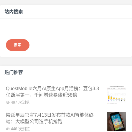
站内搜索
搜
索：
热门推荐
QuestMobile六月AI原生App月活榜：豆包3.8
亿断层第一，千问增速暴涨近58倍
497 次浏览
阶跃星辰官宣7月13日发布首款AI智能体终
端：大模型公司造手机抢跑
446 次浏览