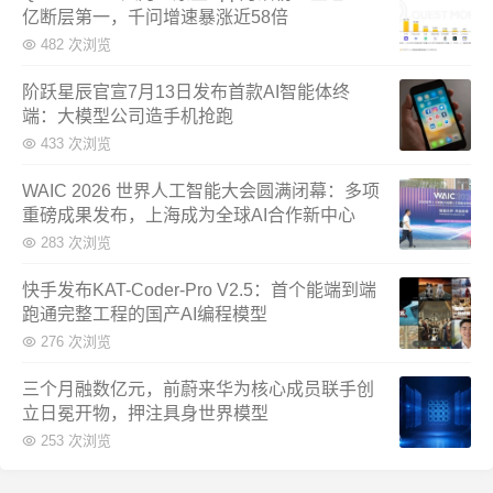
亿断层第一，千问增速暴涨近58倍
482 次浏览
阶跃星辰官宣7月13日发布首款AI智能体终
端：大模型公司造手机抢跑
433 次浏览
WAIC 2026 世界人工智能大会圆满闭幕：多项
重磅成果发布，上海成为全球AI合作新中心
283 次浏览
快手发布KAT-Coder-Pro V2.5：首个能端到端
跑通完整工程的国产AI编程模型
276 次浏览
三个月融数亿元，前蔚来华为核心成员联手创
立日冕开物，押注具身世界模型
253 次浏览